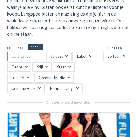
online of bezoek onze winkel in het centrum van Beverwijk
waar je alle vinyl platen ook eerst kunt beluisteren voor je
koopt. Langspeelplaten en maxisingles die je hier in de
winkelwagen kunt zetten zijn aanwezig in onze winkel. Ook
hebben wij daar nog een collectie 7 inch vinyl singles die niet
online staan.
RESET
FILTER OP:
SORTEER OP:
Categorieën
Artiest
Label
Sorteer
Genre
Stijl
Staat
Leeftijd
Conditie Media
Conditie Hoes
Formaat vinyl