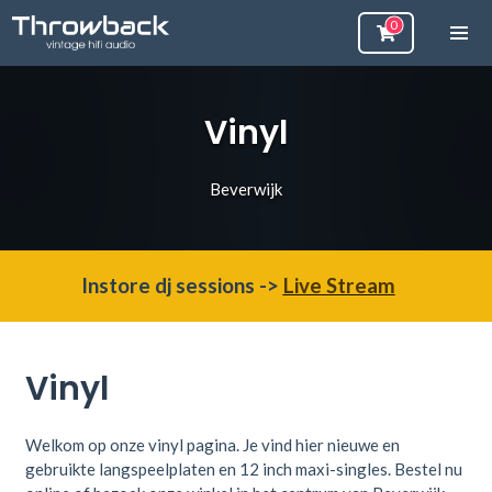
Vinyl
Beverwijk
Instore dj sessions ->
Live Stream
Vinyl
Welkom op onze vinyl pagina. Je vind hier
nieuwe en
gebruikte langspeelplaten en 12 inch maxi-singles. Bestel nu