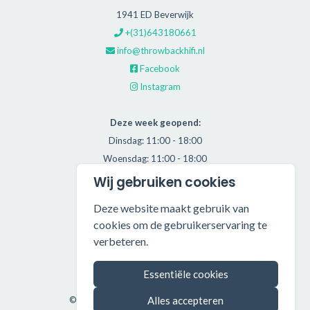
1941 ED Beverwijk
+(31)643180661
info@throwbackhifi.nl
Facebook
Instagram
Deze week geopend:
Dinsdag: 11:00 - 18:00
Woensdag: 11:00 - 18:00
Donderdag: 11:00 - 21:00
Wij gebruiken cookies
Vrijdag: 11:00 - 18:00
Deze website maakt gebruik van
Zaterdag: 11:00 - 17:00
cookies om de gebruikerservaring te
verbeteren.
Alle getoonde prijzen zijn incl. BTW.
Algemene Voorwaarden
Essentiële cookies
Manage cookies
Alles accepteren
©2026 Throwback HiFi — All rights reserved.