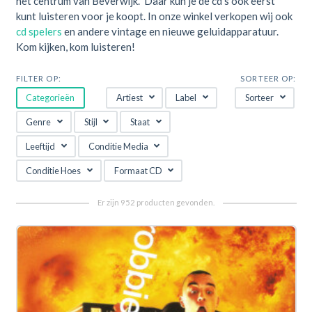
het centrum van Beverwijk. Daar kun je de cd's ook eerst
kunt luisteren voor je koopt. In onze winkel verkopen wij ook
cd spelers
en andere vintage en nieuwe geluidapparatuur.
Kom kijken, kom luisteren!
FILTER OP:
SORTEER OP:
Categorieën
Artiest
Label
Sorteer
Genre
Stijl
Staat
Leeftijd
Conditie Media
Conditie Hoes
Formaat CD