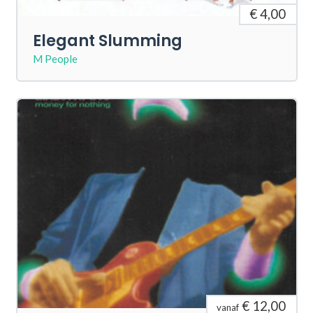
€ 4,00
Elegant Slumming
M People
€ 12,00
vanaf