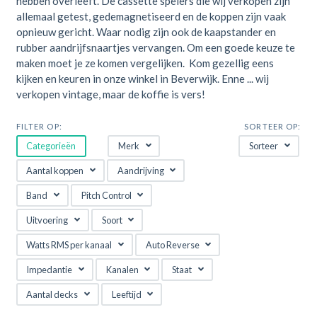
hebben overleeft. De cassette spelers die wij verkopen zijn
allemaal getest, gedemagnetiseerd en de koppen zijn vaak
opnieuw gericht. Waar nodig zijn ook de kaapstander en
rubber aandrijfsnaartjes vervangen. Om een goede keuze te
maken moet je ze komen vergelijken. Kom gezellig eens
kijken en keuren in onze winkel in Beverwijk. Enne ... wij
verkopen vintage, maar de koffie is vers!
FILTER OP:
SORTEER OP:
Categorieën
Merk
Sorteer
Aantal koppen
Aandrijving
Band
Pitch Control
Uitvoering
Soort
Watts RMS per kanaal
Auto Reverse
Impedantie
Kanalen
Staat
Aantal decks
Leeftijd