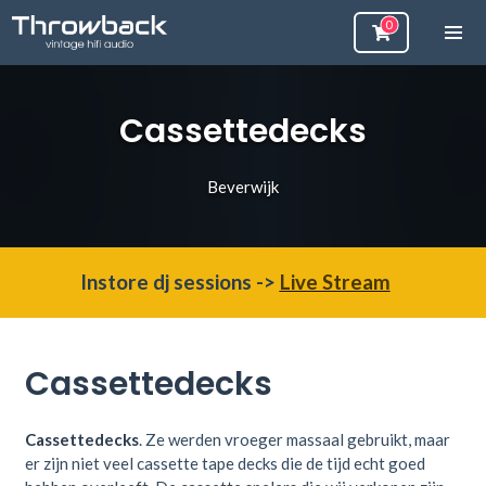
Cassettedecks
Beverwijk
Instore dj sessions ->
Live Stream
Cassettedecks
Cassettedecks
. Ze werden vroeger massaal gebruikt, maar
er zijn niet veel cassette tape decks die de tijd echt goed