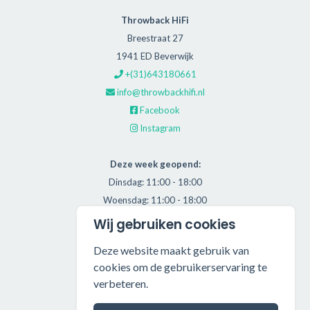
Throwback HiFi
Breestraat 27
1941 ED Beverwijk
+(31)643180661
info@throwbackhifi.nl
Facebook
Instagram
Deze week geopend:
Dinsdag: 11:00 - 18:00
Woensdag: 11:00 - 18:00
Donderdag: 11:00 - 21:00
Wij gebruiken cookies
Vrijdag: 11:00 - 18:00
Deze website maakt gebruik van
Zaterdag: 11:00 - 17:00
cookies om de gebruikerservaring te
verbeteren.
Alle getoonde prijzen zijn incl. BTW.
Algemene Voorwaarden