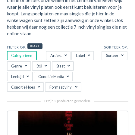
online of bezoek onze winkel in het centrum van Beverwijk
waar je alle vinyl platen ook eerst kunt beluisteren voor je
koopt. Langspeelplaten en maxisingles die je hier in de
winkelwagen kunt zetten zijn aanwezig in onze winkel. Ook
hebben wij daar nog een collectie 7 inch vinyl singles die niet
online staan.
RESET
FILTER OP:
SORTEER OP:
Categorieën
Artiest
Label
Sorteer
Genre
Stijl
Staat
Leeftijd
Conditie Media
Conditie Hoes
Formaat vinyl