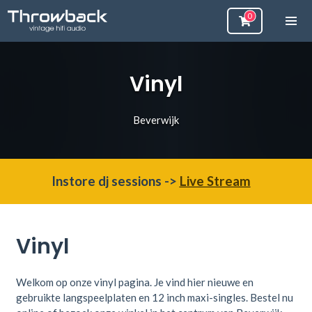
Vinyl
Beverwijk
Instore dj sessions ->
Live Stream
Vinyl
Welkom op onze vinyl pagina. Je vind hier
nieuwe en
gebruikte langspeelplaten en 12 inch maxi-singles. Bestel nu