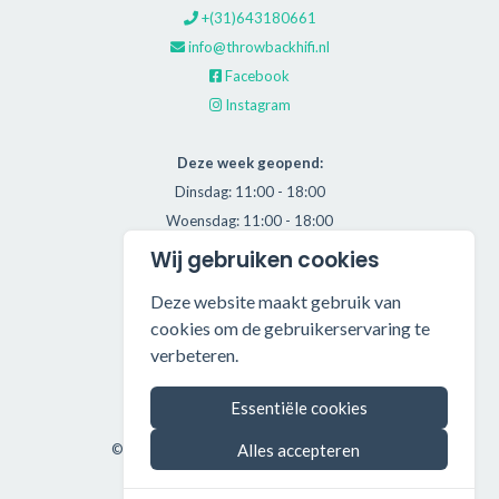
+(31)643180661
info@throwbackhifi.nl
Facebook
Instagram
Deze week geopend:
Dinsdag: 11:00 - 18:00
Woensdag: 11:00 - 18:00
Donderdag: 11:00 - 21:00
Wij gebruiken cookies
Vrijdag: 11:00 - 18:00
Deze website maakt gebruik van
Zaterdag: 11:00 - 17:00
cookies om de gebruikerservaring te
verbeteren.
Alle getoonde prijzen zijn incl. BTW.
Algemene Voorwaarden
Essentiële cookies
Manage cookies
©2026 Throwback HiFi — All rights reserved.
Alles accepteren