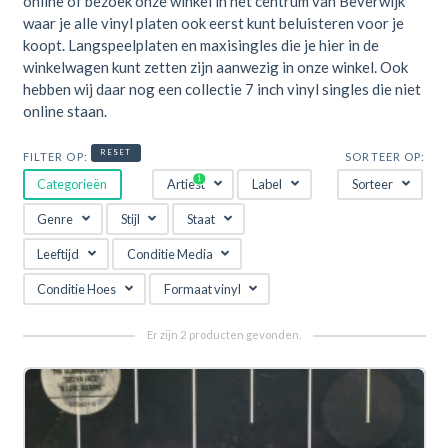
online of bezoek onze winkel in het centrum van Beverwijk
waar je alle vinyl platen ook eerst kunt beluisteren voor je
koopt. Langspeelplaten en maxisingles die je hier in de
winkelwagen kunt zetten zijn aanwezig in onze winkel. Ook
hebben wij daar nog een collectie 7 inch vinyl singles die niet
online staan.
RESET
FILTER OP:
SORTEER OP:
Categorieën
Artiest
Label
Sorteer
Genre
Stijl
Staat
Leeftijd
Conditie Media
Conditie Hoes
Formaat vinyl