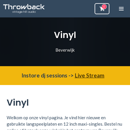
Vinyl
Beverwijk
Instore dj sessions ->
Live Stream
Vinyl
Welkom op onze vinyl pagina. Je vind hier
nieuwe en
gebruikte langspeelplaten en 12 inch maxi-singles. Bestel nu