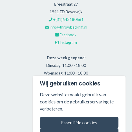
Breestraat 27
1941 ED Beverwijk
+(31)643180661
info@throwbackhifi.nl
Facebook
Instagram
Deze week geopend:
Dinsdag: 11:00 - 18:00
Woensdag: 11:00 - 18:00
Donderdag: 11:00 - 21:00
Wij gebruiken cookies
Vrijdag: 11:00 - 18:00
Deze website maakt gebruik van
Zaterdag: 11:00 - 17:00
cookies om de gebruikerservaring te
verbeteren.
Alle getoonde prijzen zijn incl. BTW.
Algemene Voorwaarden
Essentiële cookies
Manage cookies