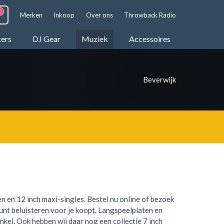
Merken
Inkoop
Over ons
Throwback Radio
kers
DJ Gear
Muziek
Accessoires
Beverwijk
n en 12 inch maxi-singles. Bestel nu online of bezoek
kunt beluisteren voor je koopt. Langspeelplaten en
inkel. Ook hebben wij daar nog een collectie 7 inch