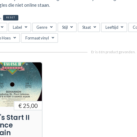
gles die niet online staan.
RESET
P:
Label
Genre
Stijl
Staat
Leeftijd
Co
e Hoes
Formaat vinyl
€ 25,00
's Start II
nce
ain