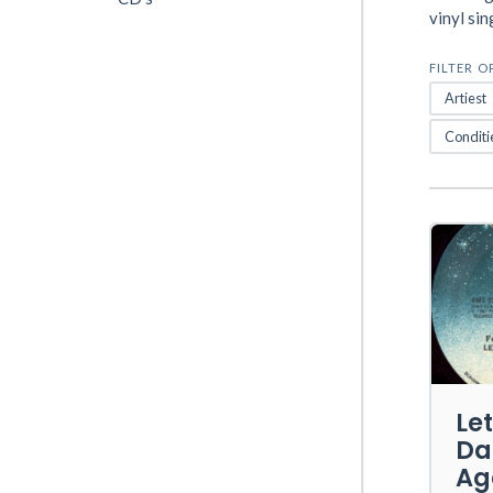
vinyl sin
FILTER O
Artiest
Conditi
Let
Da
Ag