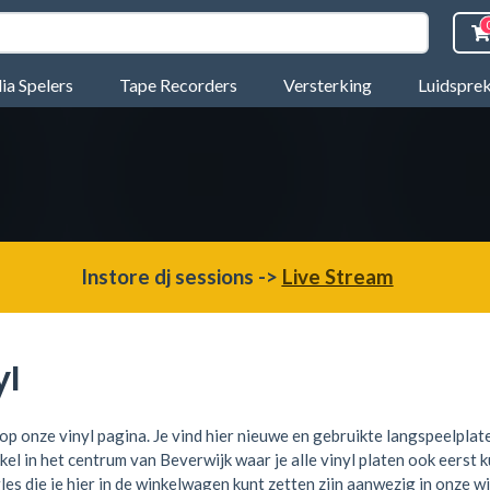
a Spelers
Tape Recorders
Versterking
Luidspre
Instore dj sessions ->
Live Stream
yl
p onze vinyl pagina. Je vind hier
nieuwe en gebruikte langspeelplate
kel in het centrum van Beverwijk waar je alle vinyl platen ook eerst 
les die je hier in de winkelwagen kunt zetten zijn aanwezig in onze w