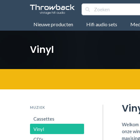
Nieuwe producten
Hifi audio sets
Medi
Vinyl
Vin
MUZIEK
Cassettes
Welkom o
Vinyl
onze win
maxising
CD's