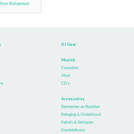
lton Bohannon
g
DJ Gear
Muziek
Cassettes
Vinyl
rs
CD's
Accessoires
Elementen en Naalden
Reinging & Onderhoud
Kabels & Verlopen
Koptelefoons