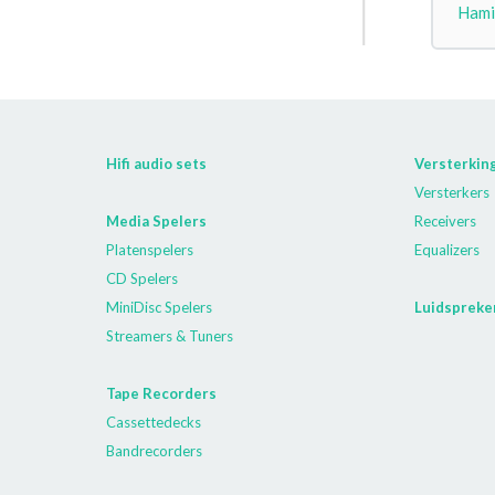
Hami
Hifi audio sets
Versterkin
Versterkers
Media Spelers
Receivers
Platenspelers
Equalizers
CD Spelers
MiniDisc Spelers
Luidspreke
Streamers & Tuners
Tape Recorders
Cassettedecks
Bandrecorders