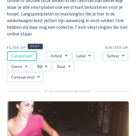
online of bezoek onze winkel in het centrum van Beverwijk
waar je alle vinyl platen ook eerst kunt beluisteren voor je
koopt. Langspeelplaten en maxisingles die je hier in de
winkelwagen kunt zetten zijn aanwezig in onze winkel. Ook
hebben wij daar nog een collectie 7 inch vinyl singles die niet
online staan.
RESET
FILTER OP:
SORTEER OP:
Categorieën
Artiest
Label
Sorteer
Genre
Stijl
Staat
Formaat vinyl