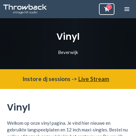
Vinyl
Beverwijk
Instore dj sessions ->
Live Stream
Vinyl
Welkom op onze vinyl pagina. Je vind hier
nieuwe en
gebruikte langspeelplaten en 12 inch maxi-singles. Bestel nu