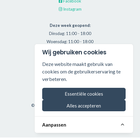
Facebook
Instagram
Deze week geopend:
Dinsdag: 11:00 - 18:00
Woensdag: 11:00 - 18:00
Donderdag: 11:00 - 21:00
Wij gebruiken cookies
Vrijdag: 11:00 - 18:00
Deze website maakt gebruik van
Zaterdag: 11:00 - 17:00
cookies om de gebruikerservaring te
verbeteren.
Alle getoonde prijzen zijn incl. BTW.
Algemene Voorwaarden
Essentiële cookies
Manage cookies
Alles accepteren
©2026 Throwback HiFi — All rights reserved.
Aanpassen