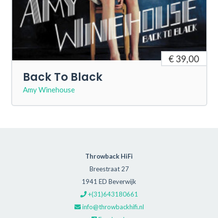
€ 39,00
Back To Black
Amy Winehouse
Throwback HiFi
Breestraat 27
1941 ED Beverwijk
+(31)643180661
info@throwbackhifi.nl