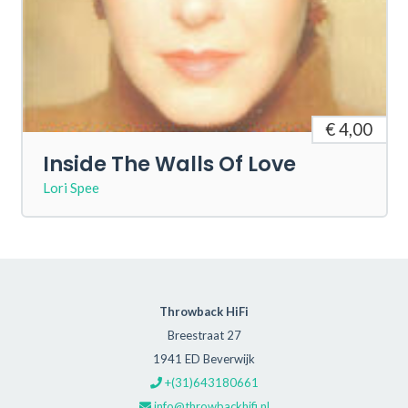
€ 4,00
Inside The Walls Of Love
Lori Spee
Throwback HiFi
Breestraat 27
1941 ED Beverwijk
+(31)643180661
info@throwbackhifi.nl