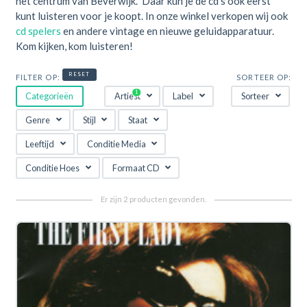
het centrum van Beverwijk. Daar kun je de cd's ook eerst
kunt luisteren voor je koopt. In onze winkel verkopen wij ook
cd spelers
en andere vintage en nieuwe geluidapparatuur.
Kom kijken, kom luisteren!
RESET
FILTER OP:
SORTEER OP:
Categorieën
Artiest
Label
Sorteer
Genre
Stijl
Staat
Leeftijd
Conditie Media
Conditie Hoes
Formaat CD