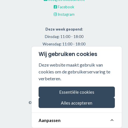
Facebook
Instagram
Deze week geopend:
Dinsdag: 11:00 - 18:00
Woensdag: 11:00 - 18:00
Donderdag: 11:00 - 21:00
Wij gebruiken cookies
Vrijdag: 11:00 - 18:00
Deze website maakt gebruik van
Zaterdag: 11:00 - 17:00
cookies om de gebruikerservaring te
verbeteren.
Alle getoonde prijzen zijn incl. BTW.
Algemene Voorwaarden
Essentiële cookies
Manage cookies
©2026 Throwback HiFi — All rights reserved.
Alles accepteren
Aanpassen