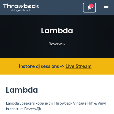
Lambda
Beverwijk
Instore dj sessions ->
Live Stream
Lambda
Lambda Speakers koop je bij Throwback Vintage Hifi & Vinyl
in centrum Beverwijk.