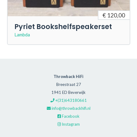
€ 120,00
Pyriet Bookshelfspeakerset
Lambda
Throwback HiFi
Breestraat 27
1941 ED Beverwijk
+(31)643180661
info@throwbackhifi.nl
Facebook
Instagram