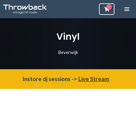
Vinyl
Beverwijk
Instore dj sessions ->
Live Stream