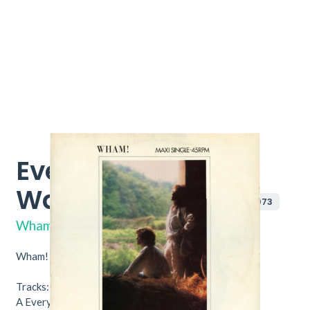
Everything She
Wants (Remix)
A 12-4973
Wham!
Wham! ‎– Everything She Wants (Remix).
Tracks:
A
Everything She Wants (Remix)
6:30