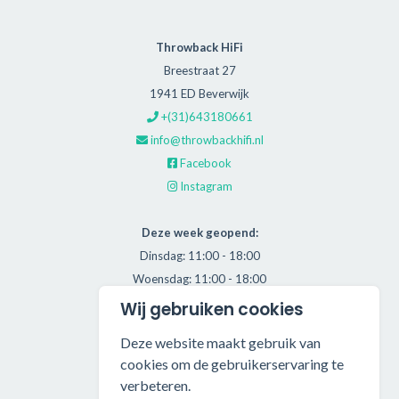
Throwback HiFi
Breestraat 27
1941 ED Beverwijk
+(31)643180661
info@throwbackhifi.nl
Facebook
Instagram
Deze week geopend:
Dinsdag: 11:00 - 18:00
Woensdag: 11:00 - 18:00
Donderdag: 11:00 - 21:00
Wij gebruiken cookies
Vrijdag: 11:00 - 18:00
Deze website maakt gebruik van
Zaterdag: 11:00 - 17:00
cookies om de gebruikerservaring te
verbeteren.
Alle getoonde prijzen zijn incl. BTW.