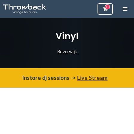
Vinyl
Beverwijk
Instore dj sessions ->
Live Stream