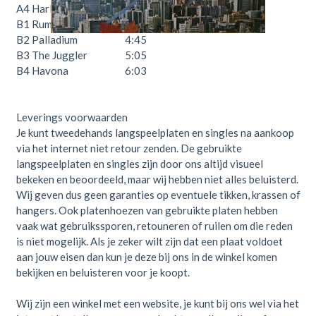
A4
Harlequin
4:00
B1
Rumba Mama
2:12
B2
Palladium
4:45
B3
The Juggler
5:05
B4
Havona
6:03
Leverings voorwaarden
Je kunt tweedehands langspeelplaten en singles na aankoop
via het internet niet retour zenden. De gebruikte
langspeelplaten en singles zijn door ons altijd visueel
bekeken en beoordeeld, maar wij hebben niet alles beluisterd.
Wij geven dus geen garanties op eventuele tikken, krassen of
hangers. Ook platenhoezen van gebruikte platen hebben
vaak wat gebruikssporen, retouneren of ruilen om die reden
is niet mogelijk. Als je zeker wilt zijn dat een plaat voldoet
aan jouw eisen dan kun je deze bij ons in de winkel komen
bekijken en beluisteren voor je koopt.
Wij zijn een winkel met een website, je kunt bij ons wel via het