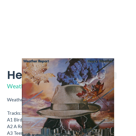
Heavy Weather
81775
Weather Report
Weather Report – Heavy Weather.
Tracks:
A1
Birdland
5:59
A2
A Remark You Made
6:52
A3
Teen Town
2:53