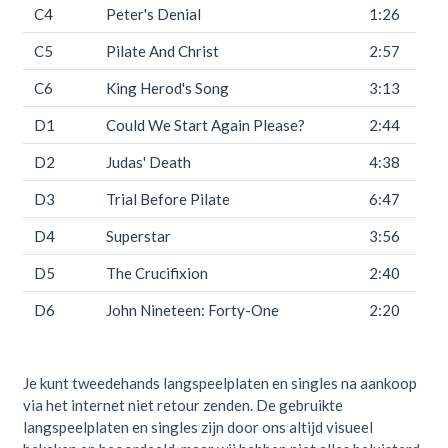
C4
Peter's Denial
1:26
C5
Pilate And Christ
2:57
C6
King Herod's Song
3:13
D1
Could We Start Again Please?
2:44
D2
Judas' Death
4:38
D3
Trial Before Pilate
6:47
D4
Superstar
3:56
D5
The Crucifixion
2:40
D6
John Nineteen: Forty-One
2:20
Je kunt tweedehands langspeelplaten en singles na aankoop
via het internet niet retour zenden. De gebruikte
langspeelplaten en singles zijn door ons altijd visueel