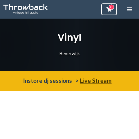
Vinyl
Beverwijk
Instore dj sessions ->
Live Stream