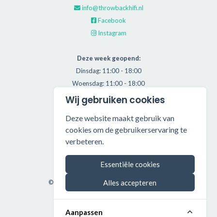
info@throwbackhifi.nl
Facebook
Instagram
Deze week geopend:
Dinsdag: 11:00 - 18:00
Woensdag: 11:00 - 18:00
Donderdag: 11:00 - 21:00
Wij gebruiken cookies
Vrijdag: 11:00 - 18:00
Deze website maakt gebruik van
Zaterdag: 11:00 - 17:00
cookies om de gebruikerservaring te
verbeteren.
Alle getoonde prijzen zijn incl. BTW.
Algemene Voorwaarden
Essentiële cookies
Manage cookies
Alles accepteren
©2026 Throwback HiFi — All rights reserved.
Aanpassen