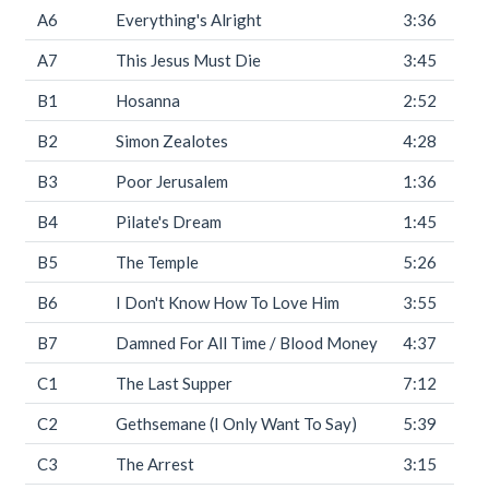
A6
Everything's Alright
3:36
A7
This Jesus Must Die
3:45
B1
Hosanna
2:52
B2
Simon Zealotes
4:28
B3
Poor Jerusalem
1:36
B4
Pilate's Dream
1:45
B5
The Temple
5:26
B6
I Don't Know How To Love Him
3:55
B7
Damned For All Time / Blood Money
4:37
C1
The Last Supper
7:12
C2
Gethsemane (I Only Want To Say)
5:39
C3
The Arrest
3:15