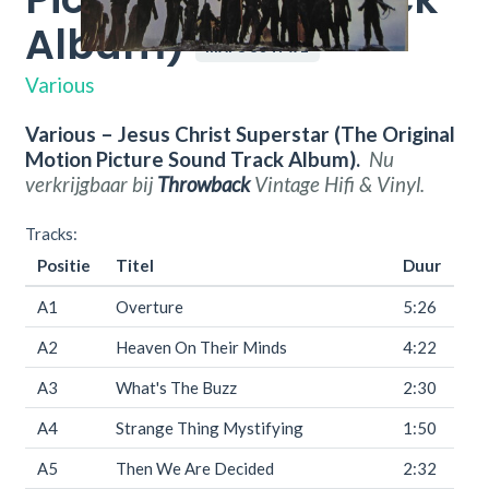
Album)
MAPS 6847 x 2
Various
Various – Jesus Christ Superstar (The Original
Motion Picture Sound Track Album).
Nu
verkrijgbaar bij
Throwback
Vintage Hifi & Vinyl.
Tracks:
Positie
Titel
Duur
A1
Overture
5:26
A2
Heaven On Their Minds
4:22
A3
What's The Buzz
2:30
A4
Strange Thing Mystifying
1:50
A5
Then We Are Decided
2:32