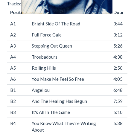
Tracks:
Positie
Titel
Duur
A1
Bright Side Of The Road
3:44
A2
Full Force Gale
3:12
A3
Stepping Out Queen
5:26
A4
Troubadours
4:38
A5
Rolling Hills
2:50
A6
You Make Me Feel So Free
4:05
B1
Angeliou
6:48
B2
And The Healing Has Begun
7:59
B3
It's All In The Game
5:10
B4
You Know What They're Writing
5:38
About