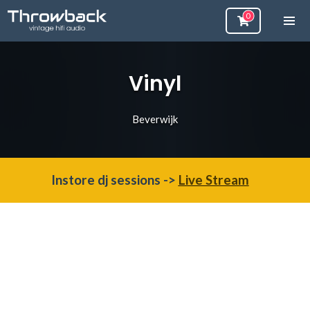
Vinyl
Beverwijk
Instore dj sessions ->
Live Stream