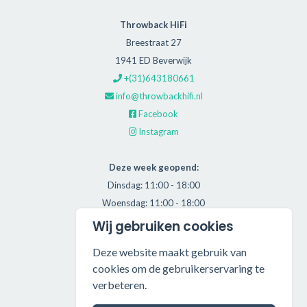
Throwback HiFi
Breestraat 27
1941 ED Beverwijk
+(31)643180661
info@throwbackhifi.nl
Facebook
Instagram
Deze week geopend:
Dinsdag: 11:00 - 18:00
Woensdag: 11:00 - 18:00
Donderdag: 11:00 - 21:00
Wij gebruiken cookies
Vrijdag: 11:00 - 18:00
Deze website maakt gebruik van
Zaterdag: 11:00 - 17:00
cookies om de gebruikerservaring te
verbeteren.
Alle getoonde prijzen zijn incl. BTW.