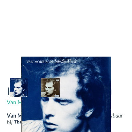
Into The Music
HS 3390
Van Morrison
Van Morrison – Into The Music.
Nu verkrijgbaar
bij
Throwback
Vintage Hifi & Vinyl.