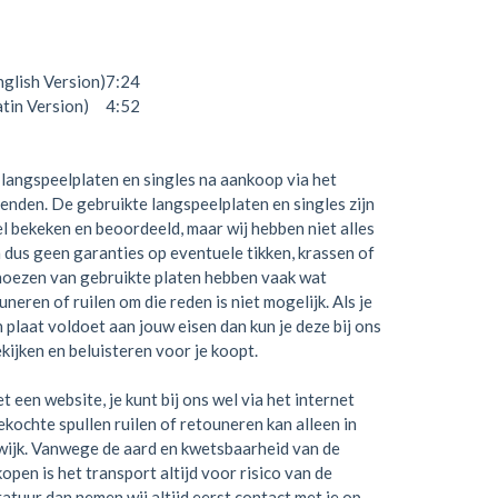
nglish Version)
7:24
atin Version)
4:52
langspeelplaten en singles na aankoop via het
zenden. De gebruikte langspeelplaten en singles zijn
el bekeken en beoordeeld, maar wij hebben niet alles
 dus geen garanties op eventuele tikken, krassen of
hoezen van gebruikte platen hebben vaak wat
neren of ruilen om die reden is niet mogelijk. Als je
en plaat voldoet aan jouw eisen dan kun je deze bij ons
kijken en beluisteren voor je koopt.
t een website, je kunt bij ons wel via het internet
kochte spullen ruilen of retouneren kan alleen in
wijk. Vanwege de aard en kwetsbaarheid van de
open is het transport altijd voor risico van de
ratuur dan nemen wij altijd eerst contact met je op