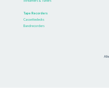
Streamers & Tuners
Tape Recorders
Cassettedecks
Bandrecorders
All