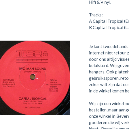
Hifi & Vinyl.
Tracks:
A
Capital Tropical (E
B
Capital Tropical (L
Je kunt tweedehands 
internet niet retour 
door ons altijd visue
beluisterd. Wij geven
hangers. Ook platen
gebruikssporen, retou
zeker wilt zijn dat e
in de winkel komen be
Wij zijn een winkel me
bestellen, maar aange
onze winkel in Bever
goederen die wij verk
klant. Bestel je appa