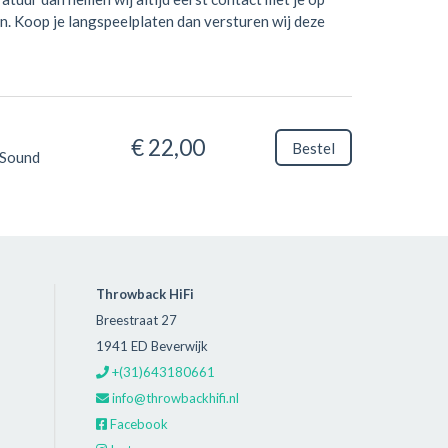
n. Koop je langspeelplaten dan versturen wij deze
€ 22,00
Bestel
Sound
Throwback HiFi
Breestraat 27
1941 ED Beverwijk
+(31)643180661
info@throwbackhifi.nl
Facebook