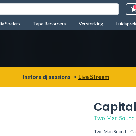
a Spelers
Tape Recorders
Versterking
Luidspre
Instore dj sessions ->
Live Stream
Capital
Two Man Sound
Two Man Sound – Capi