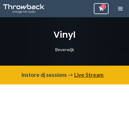
Vinyl
Beverwijk
Instore dj sessions ->
Live Stream