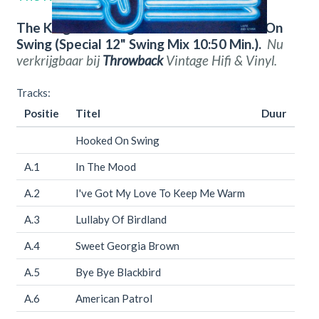
The Kings Of Swing Orchestra – Hooked On
Swing (Special 12" Swing Mix 10:50 Min.).
Nu
verkrijgbaar bij
Throwback
Vintage Hifi & Vinyl.
Tracks:
Positie
Titel
Duur
Hooked On Swing
A.1
In The Mood
A.2
I've Got My Love To Keep Me Warm
A.3
Lullaby Of Birdland
A.4
Sweet Georgia Brown
A.5
Bye Bye Blackbird
A.6
American Patrol