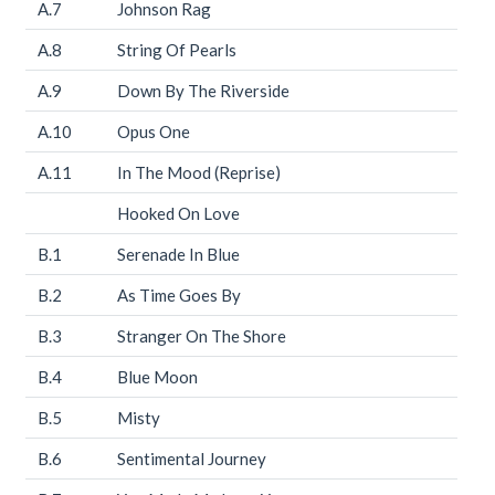
A.7
Johnson Rag
A.8
String Of Pearls
A.9
Down By The Riverside
A.10
Opus One
A.11
In The Mood (Reprise)
Hooked On Love
B.1
Serenade In Blue
B.2
As Time Goes By
B.3
Stranger On The Shore
B.4
Blue Moon
B.5
Misty
B.6
Sentimental Journey