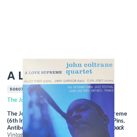
A Love Supreme
5060767443071
The John Coltrane Quartet
The John Coltrane Quartet – A Love Supreme
(6th International Jazz Festival Juan-Les-Pins,
Antibes, France).
Nu verkrijgbaar bij
Throwback
Vintage Hifi & Vinyl.