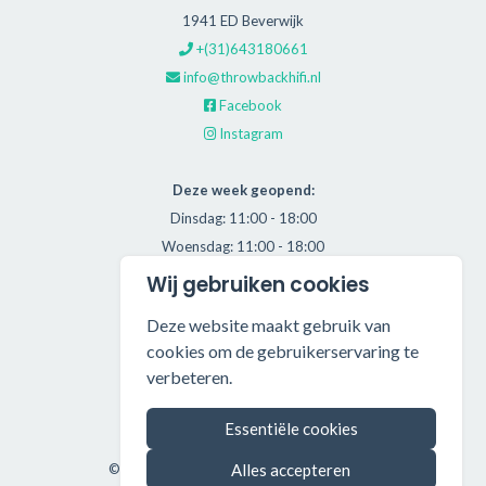
1941 ED Beverwijk
+(31)643180661
info@throwbackhifi.nl
Facebook
Instagram
Deze week geopend:
Dinsdag: 11:00 - 18:00
Woensdag: 11:00 - 18:00
Donderdag: 11:00 - 21:00
Wij gebruiken cookies
Vrijdag: 11:00 - 18:00
Deze website maakt gebruik van
Zaterdag: 11:00 - 17:00
cookies om de gebruikerservaring te
verbeteren.
Alle getoonde prijzen zijn incl. BTW.
Algemene Voorwaarden
Essentiële cookies
Manage cookies
Alles accepteren
©2026 Throwback HiFi — All rights reserved.