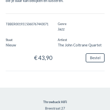
die je daar kan bekijken en luisteren.
Genre
TBBER00193 | 5060767443071
Jazz
Staat
Artiest
Nieuw
The John Coltrane Quartet
€ 43,90
Bestel
Throwback HiFi
Breestraat 27