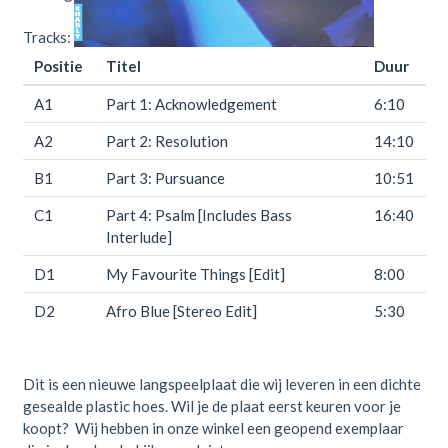
Tracks:
Positie
Titel
Duur
A1
Part 1: Acknowledgement
6:10
A2
Part 2: Resolution
14:10
B1
Part 3: Pursuance
10:51
C1
Part 4: Psalm [Includes Bass
16:40
Interlude]
D1
My Favourite Things [Edit]
8:00
D2
Afro Blue [Stereo Edit]
5:30
Dit is een nieuwe langspeelplaat die wij leveren in een dichte
gesealde plastic hoes. Wil je de plaat eerst keuren voor je
koopt? Wij hebben in onze winkel een geopend exemplaar