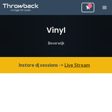
Vinyl
Beverwijk
Instore dj sessions ->
Live Stream