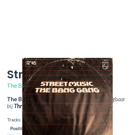
Street Music
6400 552
The Bang Gang
The Bang Gang – Street Music.
Nu verkrijgbaar
bij
Throwback
Vintage Hifi & Vinyl.
Tracks:
Positie
Titel
Duur