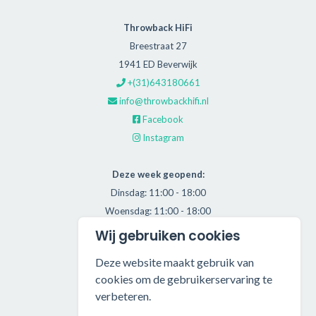
Throwback HiFi
Breestraat 27
1941 ED Beverwijk
+(31)643180661
info@throwbackhifi.nl
Facebook
Instagram
Deze week geopend:
Dinsdag: 11:00 - 18:00
Woensdag: 11:00 - 18:00
Donderdag: 11:00 - 21:00
Wij gebruiken cookies
Vrijdag: 11:00 - 18:00
Deze website maakt gebruik van
Zaterdag: 11:00 - 17:00
cookies om de gebruikerservaring te
verbeteren.
Alle getoonde prijzen zijn incl. BTW.