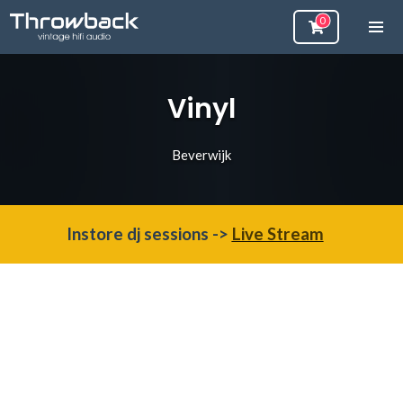
Vinyl
Beverwijk
Instore dj sessions ->
Live Stream