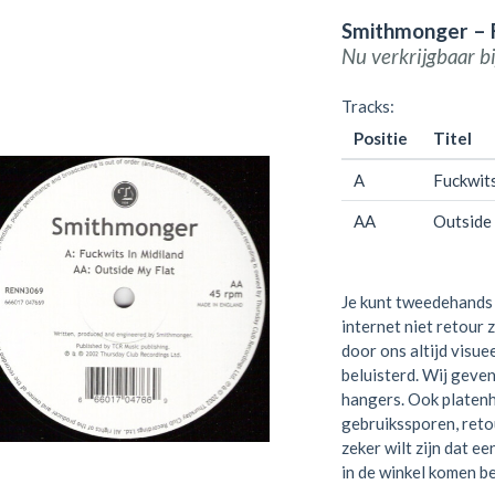
Smithmonger – F
Nu verkrijgbaar b
Tracks:
Positie
Titel
A
Fuckwits
AA
Outside
Je kunt tweedehands 
internet niet retour 
door ons altijd visue
beluisterd. Wij geven
hangers. Ook platen
gebruikssporen, retou
zeker wilt zijn dat e
in de winkel komen be