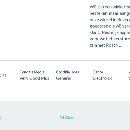
Wij zijn een winkel me
bestellen, maar aange
onze winkel in Bever
goederen die wij verk
klant. Bestel je appa
voor we het versture
zsm met PostNL.
Conditie Media
Conditie Hoes
Genre
-21
Very Good Plus
Generic
Electronic
g
DJ Gear