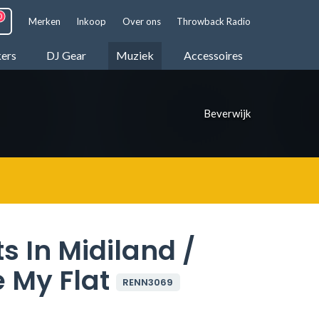
Merken
Inkoop
Over ons
Throwback Radio
kers
DJ Gear
Muziek
Accessoires
Beverwijk
s In Midiland /
e My Flat
RENN3069