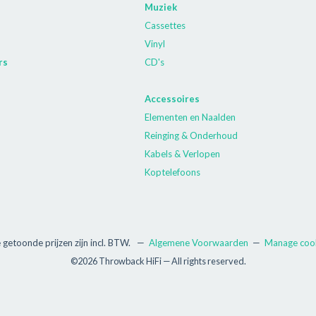
Muziek
Cassettes
Vinyl
rs
CD's
Accessoires
Elementen en Naalden
Reinging & Onderhoud
Kabels & Verlopen
Koptelefoons
e getoonde prijzen zijn incl. BTW.
—
Algemene Voorwaarden
—
Manage coo
©2026 Throwback HiFi — All rights reserved.