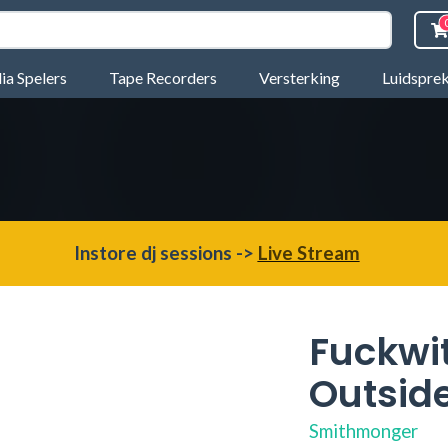
a Spelers
Tape Recorders
Versterking
Luidspre
Instore dj sessions ->
Live Stream
Fuckwit
Outsid
Smithmonger