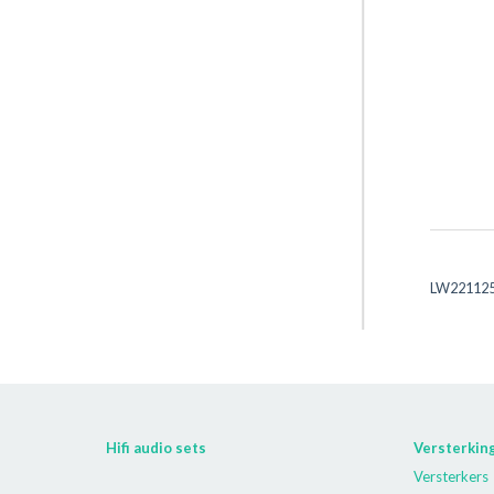
LW221125
Hifi audio sets
Versterkin
Versterkers