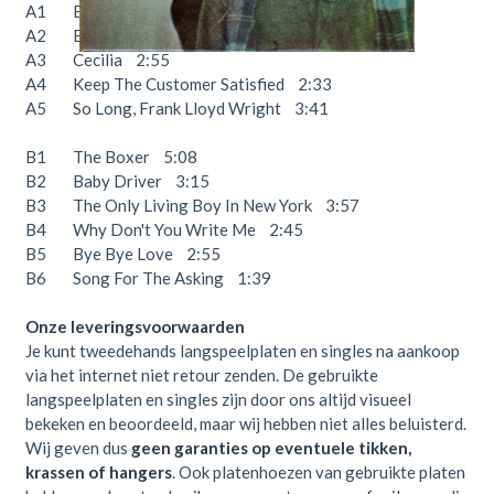
A1 Bridge Over Troubled Water 4:52
A2 El Condor Pasa 3:06
A3 Cecilia 2:55
A4 Keep The Customer Satisfied 2:33
A5 So Long, Frank Lloyd Wright 3:41
B1 The Boxer 5:08
B2 Baby Driver 3:15
B3 The Only Living Boy In New York 3:57
B4 Why Don't You Write Me 2:45
B5 Bye Bye Love 2:55
B6 Song For The Asking 1:39
Onze leveringsvoorwaarden
Je kunt tweedehands langspeelplaten en singles na aankoop
via het internet niet retour zenden. De gebruikte
langspeelplaten en singles zijn door ons altijd visueel
bekeken en beoordeeld, maar wij hebben niet alles beluisterd.
Wij geven dus
geen garanties op eventuele tikken,
krassen of hangers
. Ook platenhoezen van gebruikte platen