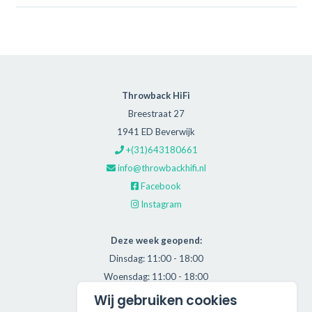
Throwback HiFi
Breestraat 27
1941 ED Beverwijk
+(31)643180661
info@throwbackhifi.nl
Facebook
Instagram
Deze week geopend:
Dinsdag: 11:00 - 18:00
Woensdag: 11:00 - 18:00
Donderdag: 11:00 - 21:00
Wij gebruiken cookies