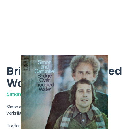
Bridge Over Troubled
Water
S 63699
Simon And Garfunkel
Simon and Garfunkel - Bridge over troubled water. Nu
verkrijgbaar bij Throwback Vintage Hifi & Vinyl.
Tracks: