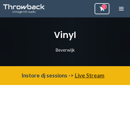
Vinyl
Beverwijk
Instore dj sessions ->
Live Stream