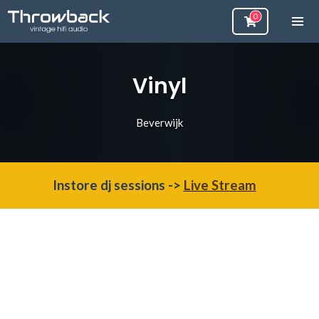
Vinyl
Beverwijk
Instore dj sessions ->
Live Stream