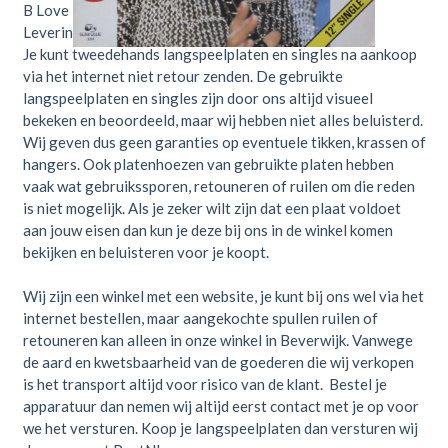
B
Love How You Feel (Dub Version)
6:20
Leverings voorwaarden
Je kunt tweedehands langspeelplaten en singles na aankoop
via het internet niet retour zenden. De gebruikte
langspeelplaten en singles zijn door ons altijd visueel
bekeken en beoordeeld, maar wij hebben niet alles beluisterd.
Wij geven dus geen garanties op eventuele tikken, krassen of
hangers. Ook platenhoezen van gebruikte platen hebben
vaak wat gebruikssporen, retouneren of ruilen om die reden
is niet mogelijk. Als je zeker wilt zijn dat een plaat voldoet
aan jouw eisen dan kun je deze bij ons in de winkel komen
bekijken en beluisteren voor je koopt.
Wij zijn een winkel met een website, je kunt bij ons wel via het
internet bestellen, maar aangekochte spullen ruilen of
retouneren kan alleen in onze winkel in Beverwijk. Vanwege
de aard en kwetsbaarheid van de goederen die wij verkopen
is het transport altijd voor risico van de klant. Bestel je
apparatuur dan nemen wij altijd eerst contact met je op voor
we het versturen. Koop je langspeelplaten dan versturen wij