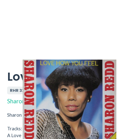
Love How You Feel
RHR 3264
Sharon Redd
Sharon Redd – Love How You Feel.
Tracks:
A
Love How You Feel
7:03