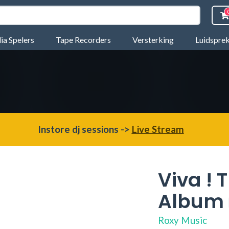
a Spelers
Tape Recorders
Versterking
Luidspre
Instore dj sessions ->
Live Stream
Viva ! 
Album
Roxy Music