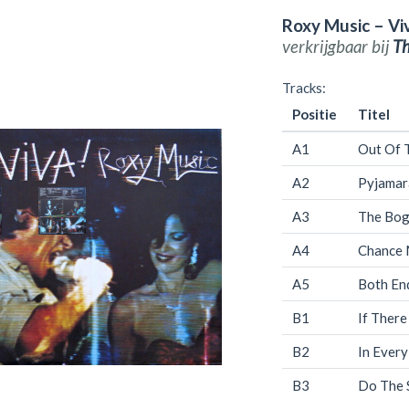
Roxy Music – Vi
verkrijgbaar bij
T
Tracks:
Positie
Titel
A1
Out Of 
A2
Pyjama
A3
The Bo
A4
Chance 
A5
Both En
B1
If There
B2
In Ever
B3
Do The 