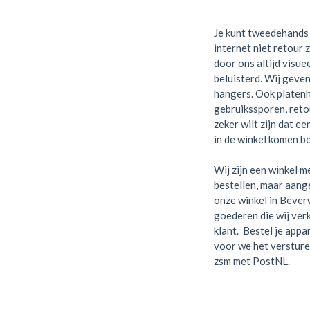
Je kunt tweedehands 
internet niet retour 
door ons altijd visue
beluisterd. Wij geven
hangers. Ook platen
gebruikssporen, retou
zeker wilt zijn dat e
in de winkel komen be
Wij zijn een winkel me
bestellen, maar aange
onze winkel in Bever
goederen die wij verk
klant. Bestel je appa
voor we het versture
zsm met PostNL.