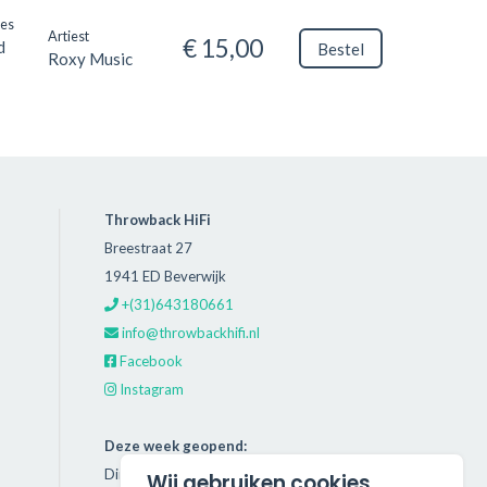
oes
Artiest
€ 15,00
d
Bestel
Roxy Music
Throwback HiFi
Breestraat 27
1941 ED Beverwijk
+(31)643180661
info@throwbackhifi.nl
Facebook
Instagram
Deze week geopend:
Dinsdag: 11:00 - 18:00
Wij gebruiken cookies