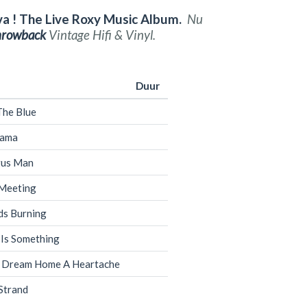
va ! The Live Roxy Music Album.
Nu
hrowback
Vintage Hifi & Vinyl.
Duur
The Blue
rama
gus Man
Meeting
ds Burning
 Is Something
y Dream Home A Heartache
Strand