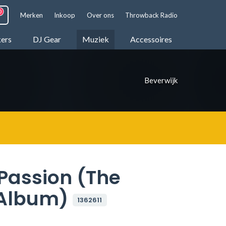
Merken
Inkoop
Over ons
Throwback Radio
kers
DJ Gear
Muziek
Accessoires
Beverwijk
Passion (The
 Album)
1362611