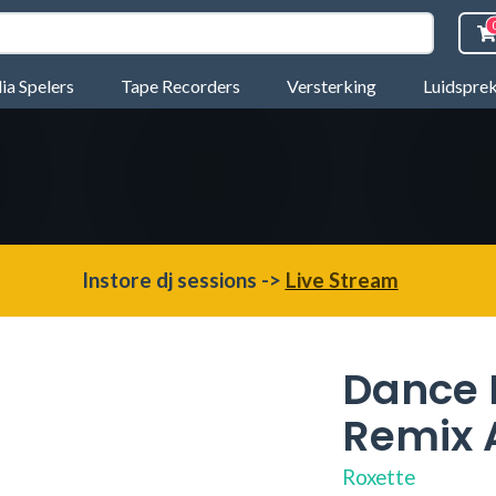
a Spelers
Tape Recorders
Versterking
Luidspre
Instore dj sessions ->
Live Stream
Dance 
Remix
Roxette