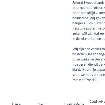
Je kunt tweedehands 
internet niet retour 
door ons altijd visue
beluisterd. Wij geven
hangers. Ook platen
gebruikssporen, retou
zeker wilt zijn dat e
in de winkel komen be
Wij zijn een winkel me
bestellen, maar aange
onze winkel in Bever
goederen die wij verk
klant. Bestel je appa
voor we het versture
zsm met PostNL.
Conditie H
Genre
Staat
Conditie Media