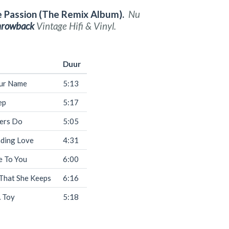
 Passion (The Remix Album).
Nu
hrowback
Vintage Hifi & Vinyl.
Duur
our Name
5:13
ep
5:17
vers Do
5:05
ding Love
4:31
 To You
6:00
 That She Keeps
6:16
A Toy
5:18