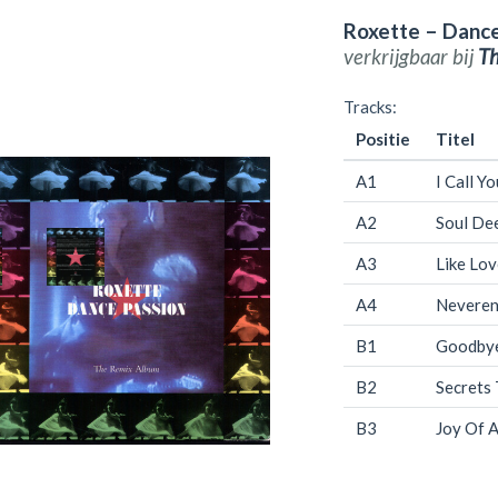
Roxette – Dance
verkrijgbaar bij
T
Tracks:
Positie
Titel
A1
I Call Y
A2
Soul De
A3
Like Lo
A4
Neveren
B1
Goodbye
B2
Secrets
B3
Joy Of 