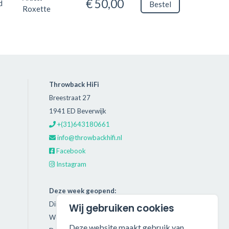
€ 50,00
d
Bestel
Roxette
Throwback HiFi
Breestraat 27
1941 ED Beverwijk
+(31)643180661
info@throwbackhifi.nl
Facebook
Instagram
Deze week geopend:
Dinsdag: 11:00 - 18:00
Wij gebruiken cookies
Woensdag: 11:00 - 18:00
Deze website maakt gebruik van