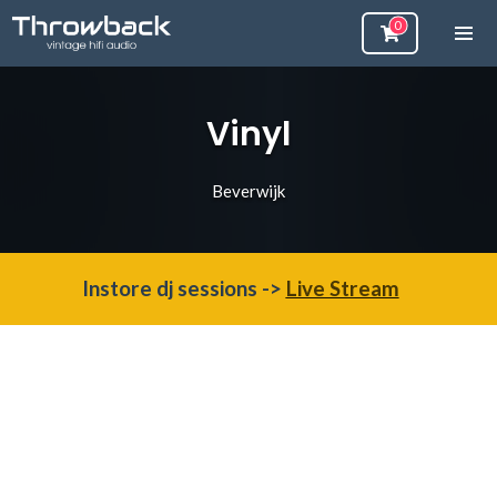
Vinyl
Beverwijk
Instore dj sessions ->
Live Stream