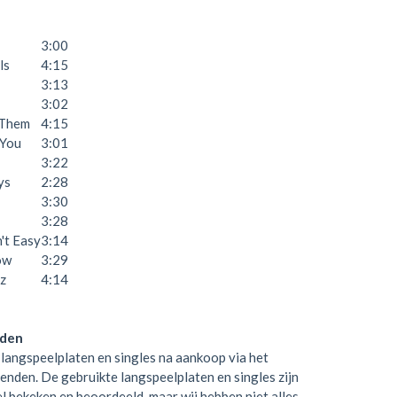
3:00
ls
4:15
3:13
3:02
 Them
4:15
 You
3:01
3:22
ys
2:28
3:30
3:28
't Easy
3:14
ow
3:29
z
4:14
rden
langspeelplaten en singles na aankoop via het
zenden. De gebruikte langspeelplaten en singles zijn
el bekeken en beoordeeld, maar wij hebben niet alles