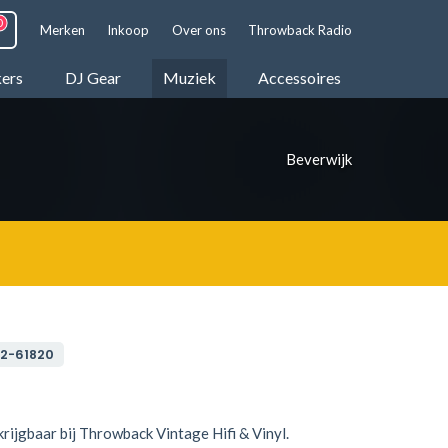
Merken
Inkoop
Over ons
Throwback Radio
kers
DJ Gear
Muziek
Accessoires
Beverwijk
2-61820
rijgbaar bij Throwback Vintage Hifi & Vinyl.