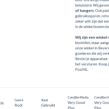
beluisterd. Wij geve
of hangers
. Ook pla
gebruikssporen, retou
zeker wilt zijn dat e
in de winkel komen be
Wij zijn een winkel
m
bestellen, maar aange
onze winkel in Bever
goederen die wij verk
Bestel je apparatuur 
het versturen. Koop 
PostNL.
Conditie Media
Conditie H
Genre
Staat
Very Good
Very Go
336
Rock
Gebruikt
Plus
Plus