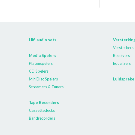
Hifi audio sets
Versterkin
Versterkers
Media Spelers
Receivers
Platenspelers
Equalizers
CD Spelers
MiniDisc Spelers
Luidspreke
Streamers & Tuners
Tape Recorders
Cassettedecks
Bandrecorders