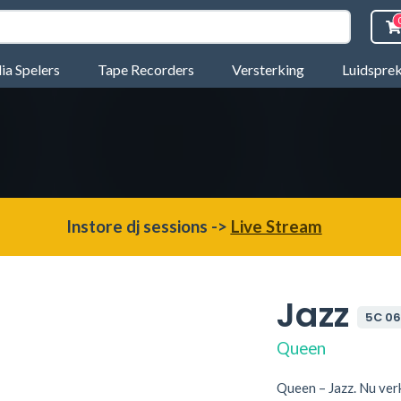
a Spelers
Tape Recorders
Versterking
Luidspre
Instore dj sessions ->
Live Stream
Jazz
5C 06
Queen
Queen – Jazz. Nu verk