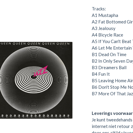
Tracks:
A1
Mustapha
A2
Fat Bottomed Gir
A3
Jealousy
A4
Bicycle Race
A5
If You Can't Beat
A6
Let Me Entertain
B1
Dead On Time
B2
In Only Seven Da
B3
Dreamers Ball
B4
Fun It
B5
Leaving Home Ain
B6
Don't Stop Me N
B7
More Of That Jaz
Leverings voorwaa
Je kunt tweedehands 
internet niet retour 
door ons altijd visue