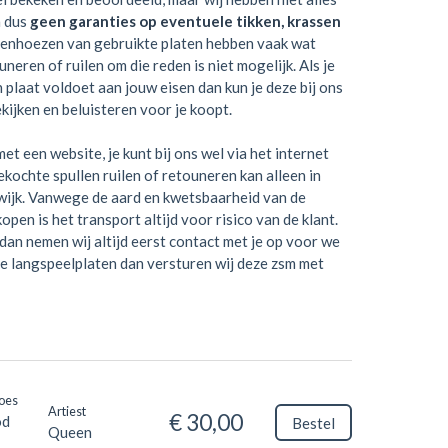
n dus
geen garanties op eventuele tikken, krassen
tenhoezen van gebruikte platen hebben vaak wat
neren of ruilen om die reden is niet mogelijk. Als je
en plaat voldoet aan jouw eisen dan kun je deze bij ons
kijken en beluisteren voor je koopt.
et een website, je kunt bij ons wel via het internet
kochte spullen ruilen of retouneren kan alleen in
wijk. Vanwege de aard en kwetsbaarheid van de
open is het transport altijd voor risico van de klant.
dan nemen wij altijd eerst contact met je op voor we
je langspeelplaten dan versturen wij deze zsm met
oes
Artiest
€ 30,00
od
Bestel
Queen