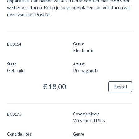
apparatuur dan nemen wij altijd eerst contact met je op voor
we het versturen. Koop je langspeelplaten dan versturen wij
deze zsm met PostNL.
Genre
BC0154
Electronic
Staat
Artiest
Gebruikt
Propaganda
€ 18,00
Bestel
Conditie Media
BC0175
Very Good Plus
Conditie Hoes
Genre