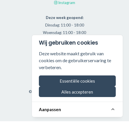
Instagram
Deze week geopend:
Dinsdag: 11:00 - 18:00
Woensdag: 11:00 - 18:00
Donderdag: 11:00 - 21:00
Wij gebruiken cookies
Vrijdag: 11:00 - 18:00
Deze website maakt gebruik van
Zaterdag: 11:00 - 17:00
cookies om de gebruikerservaring te
verbeteren.
Alle getoonde prijzen zijn incl. BTW.
Algemene Voorwaarden
Essentiële cookies
Manage cookies
©2026 Throwback HiFi — All rights reserved.
Alles accepteren
Aanpassen