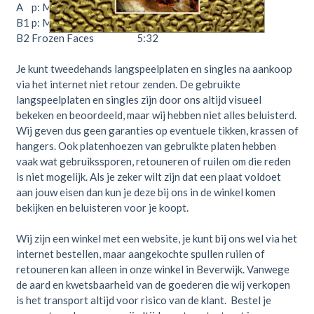
A
p: Machinery (Polish)
9:20
B1
p: Machinery (Passive)
3:45
B2
Frozen Faces
5:32
Je kunt tweedehands langspeelplaten en singles na aankoop
via het internet niet retour zenden. De gebruikte
langspeelplaten en singles zijn door ons altijd visueel
bekeken en beoordeeld, maar wij hebben niet alles beluisterd.
Wij geven dus geen garanties op eventuele tikken, krassen of
hangers. Ook platenhoezen van gebruikte platen hebben
vaak wat gebruikssporen, retouneren of ruilen om die reden
is niet mogelijk. Als je zeker wilt zijn dat een plaat voldoet
aan jouw eisen dan kun je deze bij ons in de winkel komen
bekijken en beluisteren voor je koopt.
Wij zijn een winkel met een website, je kunt bij ons wel via het
internet bestellen, maar aangekochte spullen ruilen of
retouneren kan alleen in onze winkel in Beverwijk. Vanwege
de aard en kwetsbaarheid van de goederen die wij verkopen
is het transport altijd voor risico van de klant. Bestel je