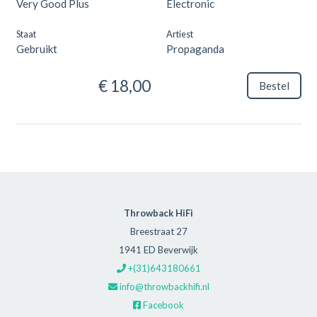
Very Good Plus
Electronic
Staat
Artiest
Gebruikt
Propaganda
€ 18,00
Bestel
Throwback HiFi
Breestraat 27
1941 ED Beverwijk
+(31)643180661
info@throwbackhifi.nl
Facebook