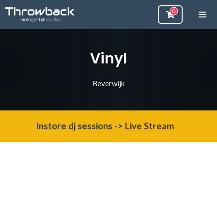
Vinyl
Beverwijk
Instore dj sessions ->
Live Stream