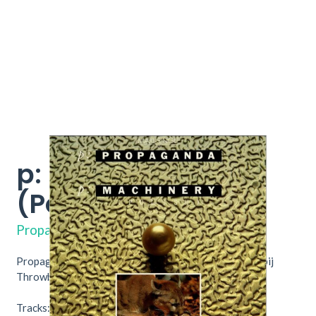
p: Machinery
(Polish)
602 014-213
Propaganda
Propaganda – p: Machinery (Polish). Nu verkrijgbaar bij
Throwback Vintage Hifi & Vinyl.
Tracks: