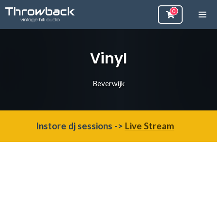
Vinyl
Beverwijk
Instore dj sessions ->
Live Stream