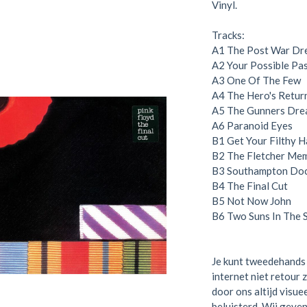
Vinyl.
Tracks:
A1
The Post War Dr
A2
Your Possible Pa
A3
One Of The Few
A4
The Hero's Retur
A5
The Gunners Dr
A6
Paranoid Eyes
B1
Get Your Filthy 
B2
The Fletcher Me
B3
Southampton Do
B4
The Final Cut
B5
Not Now John
B6
Two Suns In The 
Je kunt tweedehands 
internet niet retour 
door ons altijd visue
beluisterd. Wij geven