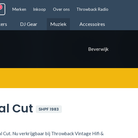
Merken
Inkoop
Over ons
Throwback Radio
kers
DJ Gear
Muziek
Accessoires
Beverwijk
al Cut
SHPF 1983
al Cut. Nu verkrijgbaar bij Throwback Vintage Hifi &