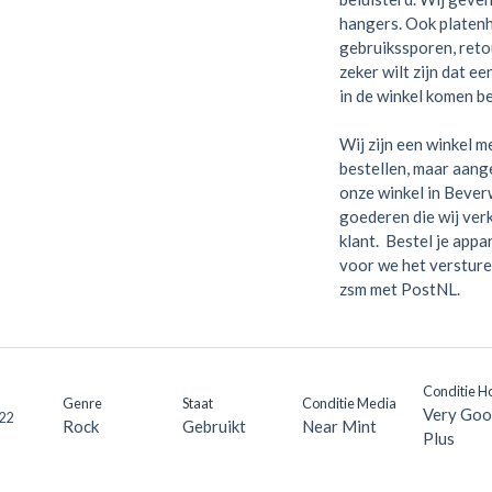
hangers. Ook platen
gebruikssporen, retou
zeker wilt zijn dat e
in de winkel komen be
Wij zijn een winkel me
bestellen, maar aange
onze winkel in Bever
goederen die wij verk
klant. Bestel je appa
voor we het versture
zsm met PostNL.
Conditie H
Genre
Staat
Conditie Media
Very Goo
22
Rock
Gebruikt
Near Mint
Plus