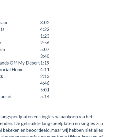
eam
3:02
sts
4:22
1:23
n
2:56
eam
5:07
3:40
Hands Off My Desert
1:19
morial Home
4:11
ck
2:13
4:46
5:01
Sunset
5:14
langspeelplaten en singles na aankoop via het
zenden. De gebruikte langspeelplaten en singles zijn
el bekeken en beoordeeld, maar wij hebben niet alles
 dus geen garanties op eventuele tikken, krassen of