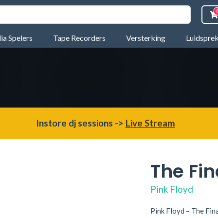
a Spelers
Tape Recorders
Versterking
Luidspre
Instore dj sessions ->
Live Stream
The Fin
Pink Floyd
Pink Floyd ‎– The Fin