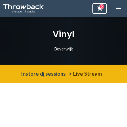
Vinyl
Beverwijk
Instore dj sessions ->
Live Stream