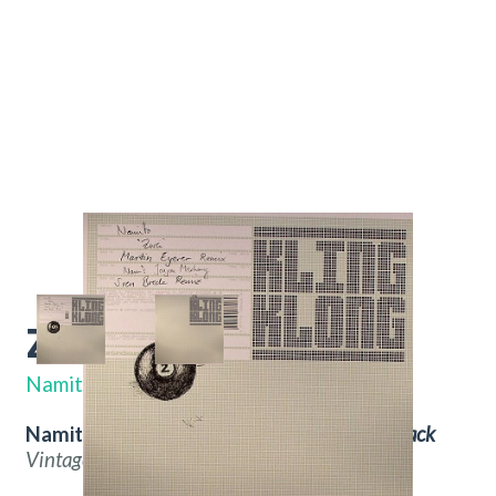
Zwei
KLING004
Namito
Namito – Zwei.
Nu verkrijgbaar bij
Throwback
Vintage Hifi & Vinyl.