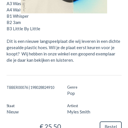
A3
Waste
A4
Wait For You
B1
Whisper
B2
3am
B3
Little By Little
Dit is een nieuwe langspeelplaat die wij leveren in een dichte
gesealde plastic hoes. Wil je de plaat eerst keuren voor je
koopt? Wij hebben in onze winkel een geopend exemplaar
die je daar kan bekijken en luisteren.
Genre
TBBER00076 | 198028824910
Pop
Staat
Artiest
Nieuw
Myles Smith
€ 25,50
Bestel