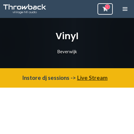
Vinyl
Beverwijk
Instore dj sessions ->
Live Stream