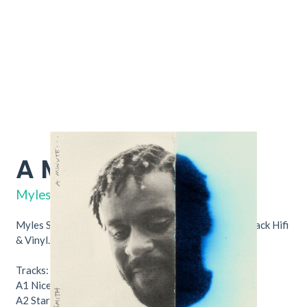
A Minute...
4F8285
Myles Smith
Myles Smith – A Minute... Nu verkrijgbaar bij Throwback Hifi
& Vinyl.
Tracks:
A1
Nice To Meet You
A2
Stargazing