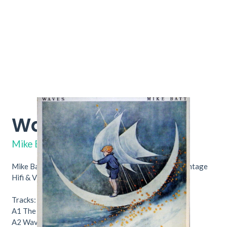
Waves
EPC 84617
Mike Batt
Mike Batt – Waves. Nu verkrijgbaar bij Throwback Vintage
Hifi & Vinyl.
Tracks:
A1
The Winds Of Change
3:56
A2
Waves
6:00