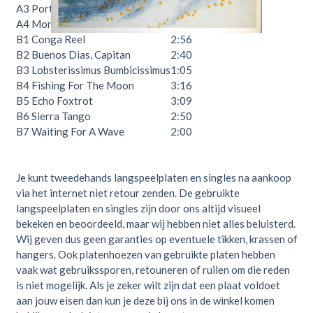
A3
Portishead Radio
4:08
A4
Mona
6:57
B1
Conga Reel
2:56
B2
Buenos Dias, Capitan
2:40
B3
Lobsterissimus Bumbicissimus
1:05
B4
Fishing For The Moon
3:16
B5
Echo Foxtrot
3:09
B6
Sierra Tango
2:50
B7
Waiting For A Wave
2:00
Je kunt tweedehands langspeelplaten en singles na aankoop
via het internet niet retour zenden. De gebruikte
langspeelplaten en singles zijn door ons altijd visueel
bekeken en beoordeeld, maar wij hebben niet alles beluisterd.
Wij geven dus geen garanties op eventuele tikken, krassen of
hangers. Ook platenhoezen van gebruikte platen hebben
vaak wat gebruikssporen, retouneren of ruilen om die reden
is niet mogelijk. Als je zeker wilt zijn dat een plaat voldoet
aan jouw eisen dan kun je deze bij ons in de winkel komen