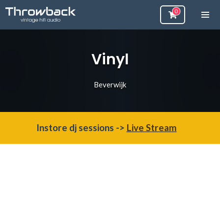
Vinyl
Beverwijk
Instore dj sessions ->
Live Stream