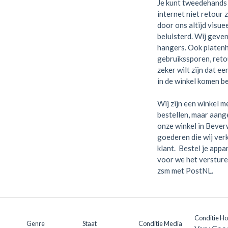
Je kunt tweedehands 
internet niet retour 
door ons altijd visue
beluisterd. Wij geven
hangers. Ook platen
gebruikssporen, retou
zeker wilt zijn dat e
in de winkel komen be
Wij zijn een winkel me
bestellen, maar aange
onze winkel in Bever
goederen die wij verk
klant. Bestel je appa
voor we het versture
zsm met PostNL.
Conditie H
Genre
Staat
Conditie Media