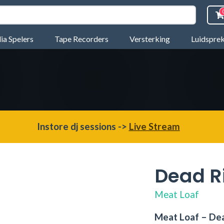
a Spelers
Tape Recorders
Versterking
Luidspre
Instore dj sessions ->
Live Stream
Dead R
Meat Loaf
Meat Loaf – Dea