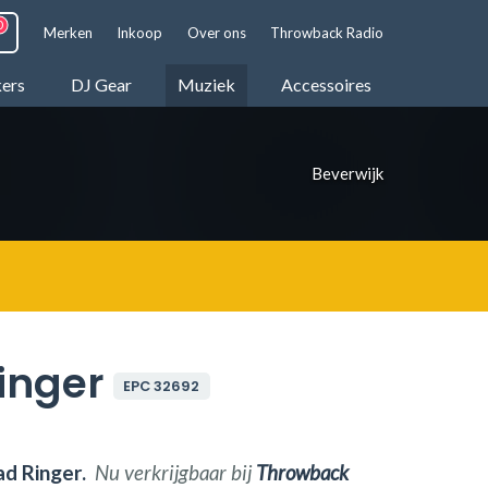
Merken
Inkoop
Over ons
Throwback Radio
kers
DJ Gear
Muziek
Accessoires
Beverwijk
inger
EPC 32692
d Ringer.
Nu verkrijgbaar bij
Throwback