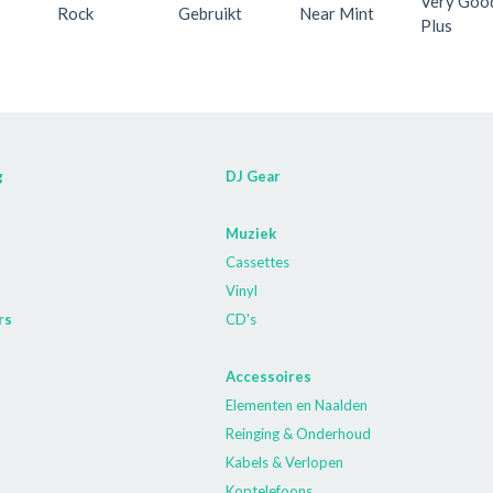
Very Goo
Rock
Gebruikt
Near Mint
Plus
g
DJ Gear
Muziek
Cassettes
Vinyl
rs
CD's
Accessoires
Elementen en Naalden
Reinging & Onderhoud
Kabels & Verlopen
Koptelefoons