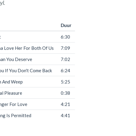
yl.
Duur
t
6:30
na Love Her For Both Of Us
7:09
an You Deserve
7:02
l You If You Don't Come Back
6:24
m And Weep
5:25
al Pleasure
0:38
nger For Love
4:21
ng Is Permitted
4:41