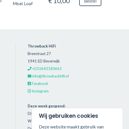
€ 10,00
d
Bestel
Meat Loaf
Throwback HiFi
Breestraat 27
1941 ED Beverwijk
+(31)643180661
info@throwbackhifi.nl
Facebook
Instagram
Deze week geopend:
Dinsdag: 11:00 - 18:00
Wij gebruiken cookies
Woensdag: 11:00 - 18:00
Deze website maakt gebruik van
Donderdag: 11:00 - 21:00