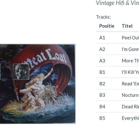
Vintage Hifi & Vin
Tracks:
Positie
Titel
A1
Peel Ou
A2
I'm Gon
A3
More Th
B1
I'll Kil
B2
Read 'E
B3
Nocturn
B4
Dead Ri
B5
Everythi