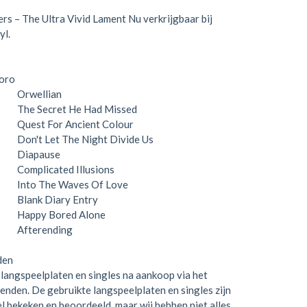
rs – The Ultra Vivid Lament Nu verkrijgbaar bij
yl.
poro
Orwellian
The Secret He Had Missed
Quest For Ancient Colour
Don't Let The Night Divide Us
Diapause
Complicated Illusions
Into The Waves Of Love
Blank Diary Entry
Happy Bored Alone
Afterending
den
langspeelplaten en singles na aankoop via het
zenden. De gebruikte langspeelplaten en singles zijn
el bekeken en beoordeeld, maar wij hebben niet alles