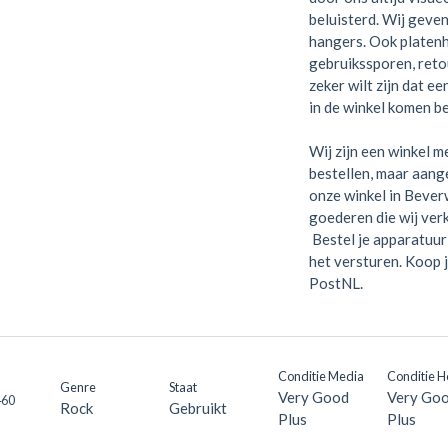
beluisterd. Wij geven
hangers. Ook platen
gebruikssporen, retou
zeker wilt zijn dat e
in de winkel komen be
Wij zijn een winkel me
bestellen, maar aange
onze winkel in Bever
goederen die wij verk
Bestel je apparatuur 
het versturen. Koop 
PostNL.
Conditie Media
Conditie H
Genre
Staat
Very Good
Very Go
460
Rock
Gebruikt
Plus
Plus