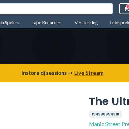
a Spelers
Tape Recorders
Versterking
Luidspre
Instore dj sessions ->
Live Stream
The Ult
194398954318
Manic Street Pr