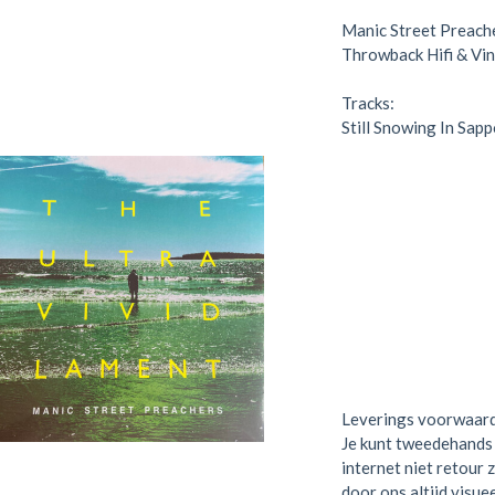
Manic Street Preache
Throwback Hifi & Vin
Tracks:
Still Snowing In Sap
Leverings voorwaar
Je kunt tweedehands 
internet niet retour 
door ons altijd visue