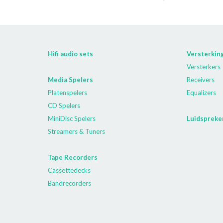
Hifi audio sets
Versterkin
Versterkers
Media Spelers
Receivers
Platenspelers
Equalizers
CD Spelers
MiniDisc Spelers
Luidspreke
Streamers & Tuners
Tape Recorders
Cassettedecks
Bandrecorders