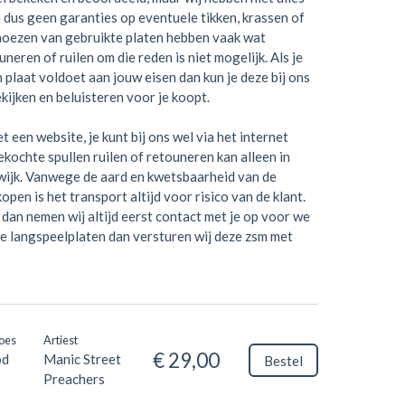
 dus geen garanties op eventuele tikken, krassen of
hoezen van gebruikte platen hebben vaak wat
neren of ruilen om die reden is niet mogelijk. Als je
en plaat voldoet aan jouw eisen dan kun je deze bij ons
kijken en beluisteren voor je koopt.
t een website, je kunt bij ons wel via het internet
kochte spullen ruilen of retouneren kan alleen in
wijk. Vanwege de aard en kwetsbaarheid van de
open is het transport altijd voor risico van de klant.
dan nemen wij altijd eerst contact met je op voor we
je langspeelplaten dan versturen wij deze zsm met
oes
Artiest
€ 29,00
od
Manic Street
Bestel
Preachers