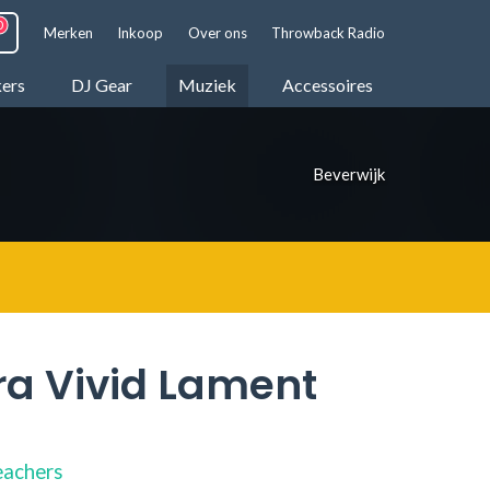
Merken
Inkoop
Over ons
Throwback Radio
kers
DJ Gear
Muziek
Accessoires
Beverwijk
ra Vivid Lament
eachers