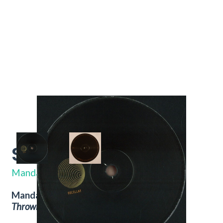
Shrim' EP
OSC02
Mandar
Mandar – Shrim' EP.
Nu verkrijgbaar bij
Throwback
Vintage Hifi & Vinyl.