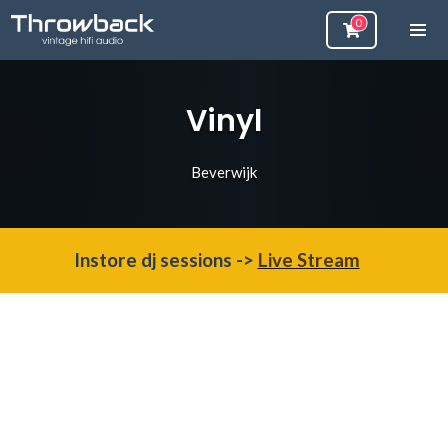
Vinyl
Beverwijk
Instore dj sessions ->
Live Stream