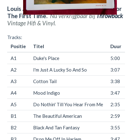
Louis Armstrong – Recording Together For
The First Time.
Nu verkrijgbaar bij
Throwback
Vintage Hifi & Vinyl.
Tracks:
Positie
Titel
Duur
A1
Duke's Place
5:00
A2
I'm Just A Lucky So And So
3:07
A3
Cotton Tail
3:38
A4
Mood Indigo
3:47
A5
Do Nothin' Till You Hear From Me
2:35
B1
The Beautiful American
2:59
B2
Black And Tan Fantasy
3:55
B3
Drop Me Off In Harlem
3:47