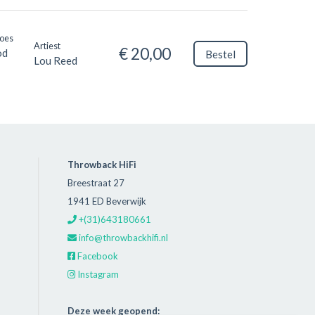
Hoes
Artiest
€ 20,00
od
Bestel
Lou Reed
Throwback HiFi
Breestraat 27
1941 ED Beverwijk
+(31)643180661
info@throwbackhifi.nl
Facebook
Instagram
Deze week geopend: