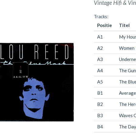
Vintage Hifi & Vin
Tracks:
Positie
Titel
A1
My Hou
A2
Women
A3
Underne
A4
The Gun
A5
The Blu
B1
Average
B2
The Her
B3
Waves O
B4
The Day