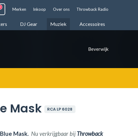
Merken
Inkoop
Over ons
Throwback Radio
kers
DJ Gear
Muziek
Accessoires
Beverwijk
ue Mask
RCA LP 6028
Blue Mask.
Nu verkrijgbaar bij
Throwback