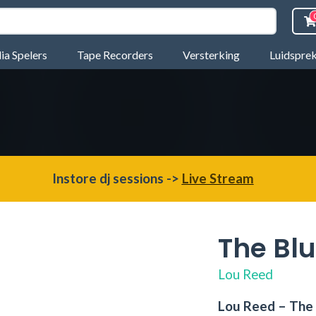
a Spelers
Tape Recorders
Versterking
Luidspre
Instore dj sessions ->
Live Stream
The Bl
Lou Reed
Lou Reed – The 