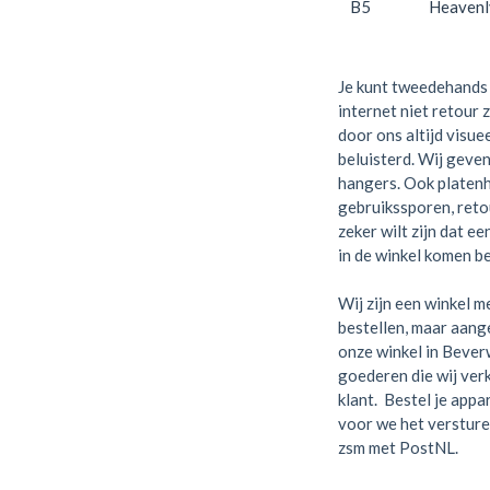
B5
Heavenl
Je kunt tweedehands 
internet niet retour 
door ons altijd visue
beluisterd. Wij geven
hangers. Ook platen
gebruikssporen, retou
zeker wilt zijn dat e
in de winkel komen be
Wij zijn een winkel me
bestellen, maar aange
onze winkel in Bever
goederen die wij verk
klant. Bestel je appa
voor we het versture
zsm met PostNL.