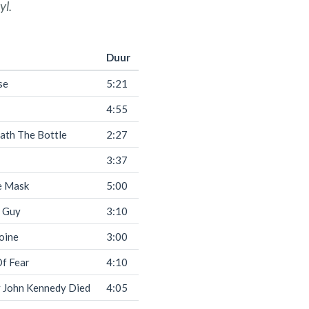
yl.
Duur
se
5:21
4:55
ath The Bottle
2:27
3:37
e Mask
5:00
 Guy
3:10
oine
3:00
f Fear
4:10
 John Kennedy Died
4:05