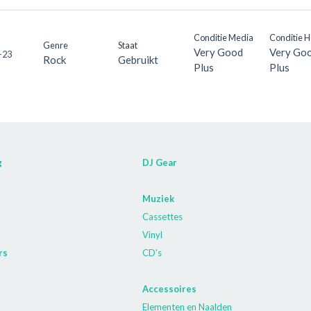
Conditie Media
Conditie 
Genre
Staat
Very Good
Very Go
-23
Rock
Gebruikt
Plus
Plus
g
DJ Gear
Muziek
Cassettes
Vinyl
rs
CD's
Accessoires
Elementen en Naalden