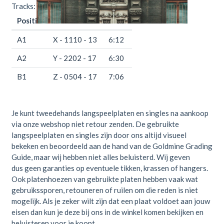
Tracks:
Positie
Titel
Duur
A1
X - 1110 - 13
6:12
A2
Y - 2202 - 17
6:30
B1
Z - 0504 - 17
7:06
Je kunt tweedehands langspeelplaten en singles na aankoop
via onze webshop niet retour zenden. De gebruikte
langspeelplaten en singles zijn door ons altijd visueel
bekeken en beoordeeld aan de hand van de Goldmine Grading
Guide, maar wij hebben niet alles beluisterd. Wij geven
dus geen garanties op eventuele tikken, krassen of hangers.
Ook platenhoezen van gebruikte platen hebben vaak wat
gebruikssporen, retouneren of ruilen om die reden is niet
mogelijk. Als je zeker wilt zijn dat een plaat voldoet aan jouw
eisen dan kun je deze bij ons in de winkel komen bekijken en
beluisteren voor je koopt.