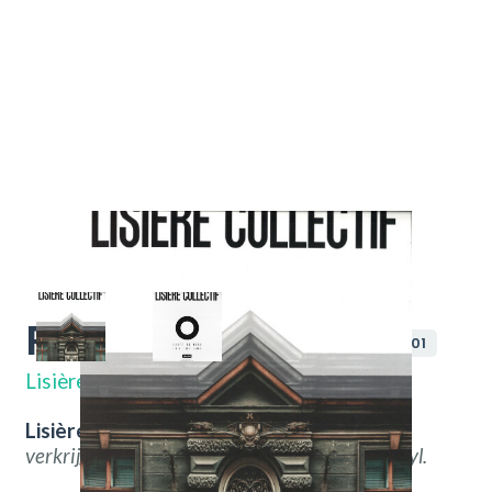
Route Du Nord
ABCLTD001
Lisière Collectif
Lisière Collectif – Route Du Nord.
Nu
verkrijgbaar bij
Throwback
Vintage Hifi & Vinyl.