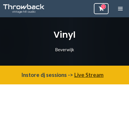
Vinyl
Beverwijk
Instore dj sessions ->
Live Stream