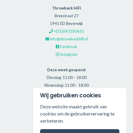
Throwback HiFi
Breestraat 27
1941 ED Beverwijk
+(31)643180661
info@throwbackhifi.nl
Facebook
Instagram
Deze week geopend:
Dinsdag: 11:00 - 18:00
Woensdag: 11:00 - 18:00
Donderdag: 11:00 - 21:00
Wij gebruiken cookies
Vrijdag: 11:00 - 18:00
Deze website maakt gebruik van
Zaterdag: 11:00 - 17:00
cookies om de gebruikerservaring te
verbeteren.
Alle getoonde prijzen zijn incl. BTW.
Algemene Voorwaarden