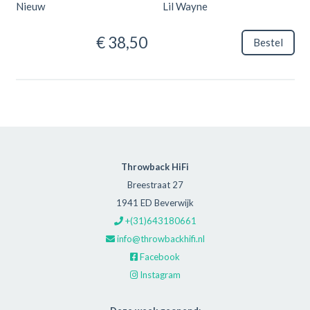
Nieuw
Lil Wayne
€ 38,50
Bestel
Throwback HiFi
Breestraat 27
1941 ED Beverwijk
+(31)643180661
info@throwbackhifi.nl
Facebook
Instagram