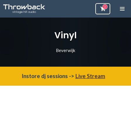
Vinyl
Beverwijk
Instore dj sessions ->
Live Stream