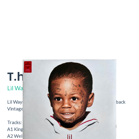
T.ha Carter VI
7F5805
Lil Wayne
Lil Wayne – T.ha Carter VI. Nu verkrijgbaar bij Throwback
Vintage Hifi & Vinyl.
Tracks:
A1
King Carter
A2
Welcome To The Carter