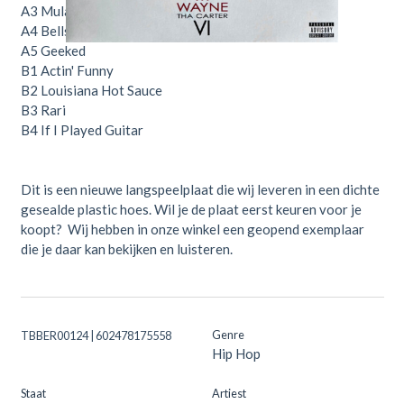
A3
Mula Komin In
A4
Bells
A5
Geeked
B1
Actin' Funny
B2
Louisiana Hot Sauce
B3
Rari
B4
If I Played Guitar
Dit is een nieuwe langspeelplaat die wij leveren in een dichte
gesealde plastic hoes. Wil je de plaat eerst keuren voor je
koopt? Wij hebben in onze winkel een geopend exemplaar
die je daar kan bekijken en luisteren.
Genre
TBBER00124 | 602478175558
Hip Hop
Staat
Artiest