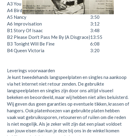
A3
You Know Who I Am
5:35
A4
Bird On The Wire
4:10
A5
Nancy
3:50
A6
Improvisation
3:12
B1
Story Of Isaac
3:48
B2
Please Don't Pass Me By (A Disgrace)
13:55
B3
Tonight Will Be Fine
6:08
B4
Queen Victoria
3:20
Leverings voorwaarden
Je kunt tweedehands langspeelplaten en singles na aankoop
via het internet niet retour zenden. De gebruikte
langspeelplaten en singles zijn door ons altijd visueel
bekeken en beoordeeld, maar wij hebben niet alles beluisterd.
Wij geven dus geen garanties op eventuele tikken, krassen of
hangers. Ook platenhoezen van gebruikte platen hebben
vaak wat gebruikssporen, retouneren of ruilen om die reden
is niet mogelijk. Als je zeker wilt zijn dat een plaat voldoet
aan jouw eisen dan kun je deze bij ons in de winkel komen