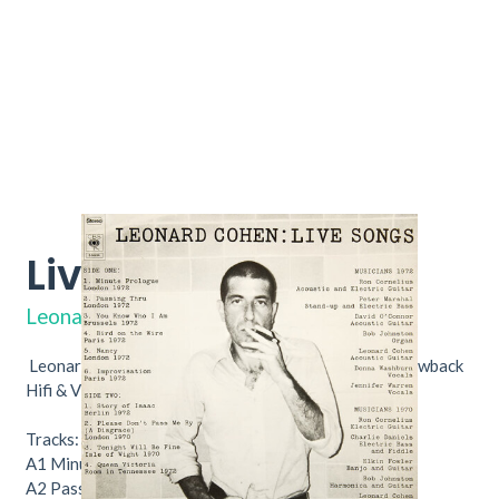
Live Songs
cbs s65224
Leonard Cohen
Leonard Cohen – Live Songs Nu verkrijgbaar bij Throwback
Hifi & Vinyl.
Tracks:
A1
Minute Prologue
1:12
A2
Passing Thru
4:00