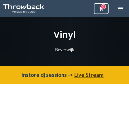
Vinyl
Beverwijk
Instore dj sessions ->
Live Stream