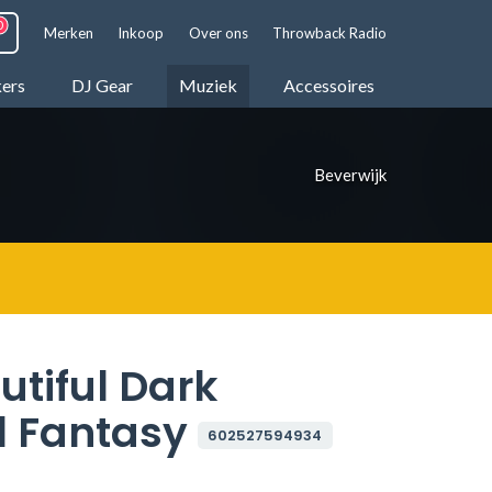
Merken
Inkoop
Over ons
Throwback Radio
kers
DJ Gear
Muziek
Accessoires
Beverwijk
tiful Dark
d Fantasy
602527594934