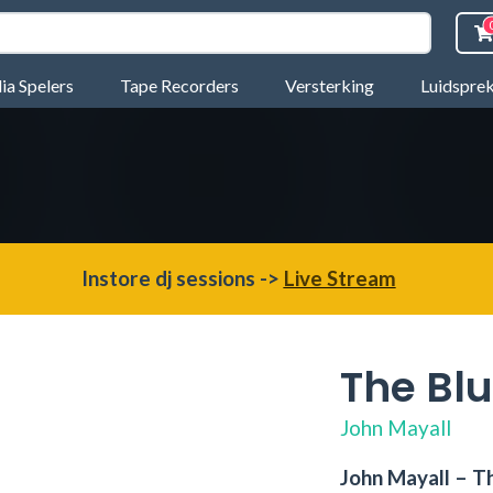
a Spelers
Tape Recorders
Versterking
Luidspre
Instore dj sessions ->
Live Stream
The Bl
John Mayall
John Mayall – T