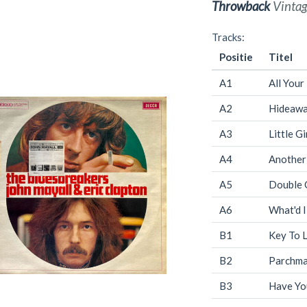
Throwback
Vintag
Tracks:
Positie
Titel
A1
All Your
A2
Hideaw
A3
Little Gi
A4
Another
A5
Double 
A6
What'd I
B1
Key To 
B2
Parchma
B3
Have Yo