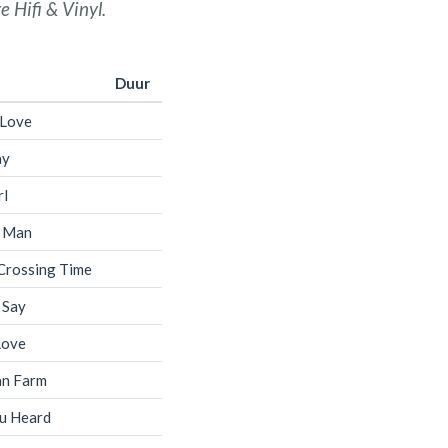
e Hifi & Vinyl.
Duur
 Love
ay
rl
 Man
Crossing Time
 Say
Love
n Farm
u Heard