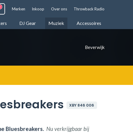
Merken
Inkoop
Over ons
Throwback Radio
kers
DJ Gear
Muziek
Accessoires
Beverwijk
uesbreakers
XBY 846 006
he Bluesbreakers.
Nu verkrijgbaar bij