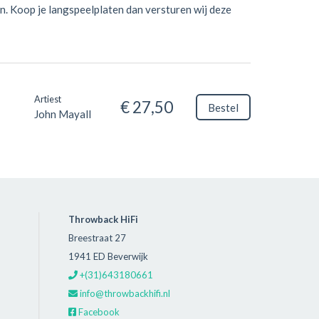
n. Koop je langspeelplaten dan versturen wij deze
Artiest
€ 27,50
Bestel
John Mayall
Throwback HiFi
Breestraat 27
1941 ED Beverwijk
+(31)643180661
info@throwbackhifi.nl
Facebook