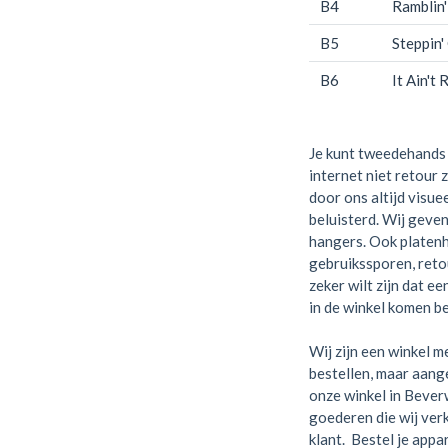
B4
Ramblin
B5
Steppin'
B6
It Ain't 
Je kunt tweedehands 
internet niet retour 
door ons altijd visue
beluisterd. Wij geven
hangers. Ook platen
gebruikssporen, retou
zeker wilt zijn dat e
in de winkel komen be
Wij zijn een winkel me
bestellen, maar aange
onze winkel in Bever
goederen die wij verk
klant. Bestel je appa