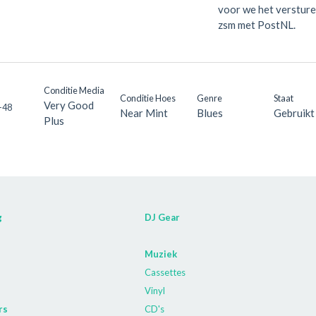
voor we het versture
zsm met PostNL.
Conditie Media
Conditie Hoes
Genre
Staat
Very Good
-48
Near Mint
Blues
Gebruikt
Plus
g
DJ Gear
Muziek
Cassettes
Vinyl
rs
CD's