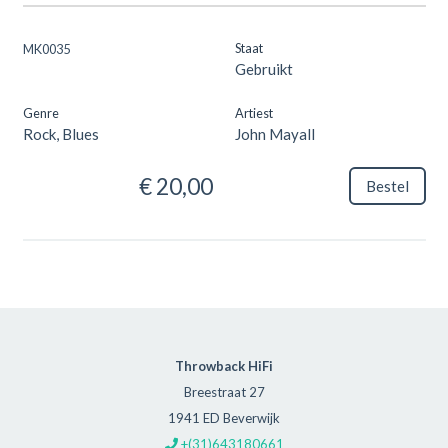
Staat
MK0035
Gebruikt
Genre
Artiest
Rock, Blues
John Mayall
€ 20,00
Bestel
Throwback HiFi
Breestraat 27
1941 ED Beverwijk
+(31)643180661