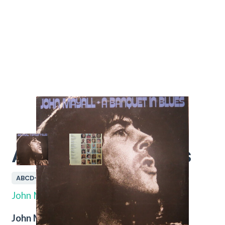
A Banquet In Blues
ABCD-958
John Mayall
John Mayall – A Banquet In Blues.
Nu