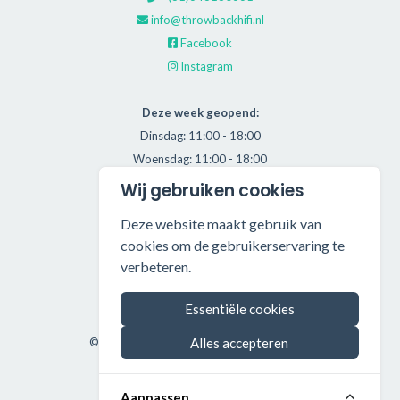
info@throwbackhifi.nl
Facebook
Instagram
Deze week geopend:
Dinsdag: 11:00 - 18:00
Woensdag: 11:00 - 18:00
Donderdag: 11:00 - 21:00
Wij gebruiken cookies
Vrijdag: 11:00 - 18:00
Deze website maakt gebruik van
Zaterdag: 11:00 - 17:00
cookies om de gebruikerservaring te
verbeteren.
Alle getoonde prijzen zijn incl. BTW.
Algemene Voorwaarden
Essentiële cookies
Manage cookies
©2026 Throwback HiFi — All rights reserved.
Alles accepteren
Aanpassen