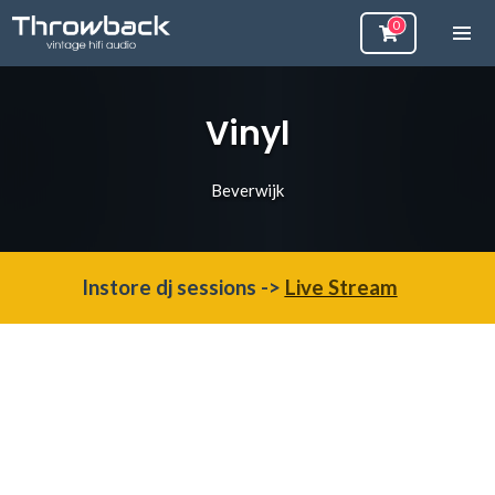
Vinyl
Beverwijk
Instore dj sessions ->
Live Stream