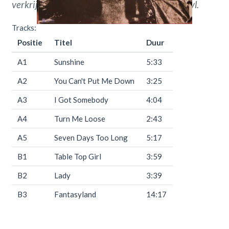
verkrijgbaar bij
Throwback
Vintage Hifi & Vinyl.
Tracks:
Positie
Titel
Duur
A1
Sunshine
5:33
A2
You Can't Put Me Down
3:25
A3
I Got Somebody
4:04
A4
Turn Me Loose
2:43
A5
Seven Days Too Long
5:17
B1
Table Top Girl
3:59
B2
Lady
3:39
B3
Fantasyland
14:17