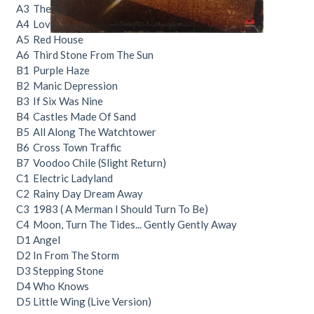
A3
The Wind Cries Mary
A4
Love Or Confusion
A5
Red House
A6
Third Stone From The Sun
B1
Purple Haze
B2
Manic Depression
B3
If Six Was Nine
B4
Castles Made Of Sand
B5
All Along The Watchtower
B6
Cross Town Traffic
B7
Voodoo Chile (Slight Return)
C1
Electric Ladyland
C2
Rainy Day Dream Away
C3
1983 ( A Merman I Should Turn To Be)
C4
Moon, Turn The Tides... Gently Gently Away
D1
Angel
D2
In From The Storm
D3
Stepping Stone
D4
Who Knows
D5
Little Wing (Live Version)