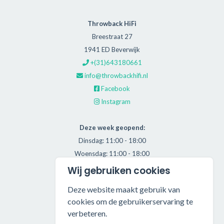
Throwback HiFi
Breestraat 27
1941 ED Beverwijk
+(31)643180661
info@throwbackhifi.nl
Facebook
Instagram
Deze week geopend:
Dinsdag: 11:00 - 18:00
Woensdag: 11:00 - 18:00
Donderdag: 11:00 - 21:00
Wij gebruiken cookies
Vrijdag: 11:00 - 18:00
Deze website maakt gebruik van
Zaterdag: 11:00 - 17:00
cookies om de gebruikerservaring te
verbeteren.
Alle getoonde prijzen zijn incl. BTW.