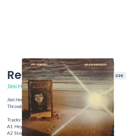
Re-Experienced
2679 036
Jimi Hendrix
Jimi Hendrix – Re-Experienced. Nu verkrijgbaar bij
Throwback Vintage Hifi & Vinyl.
Tracks:
A1
Hey Joe
A2
Stone Free