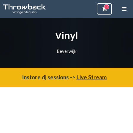
Vinyl
Beverwijk
Instore dj sessions ->
Live Stream