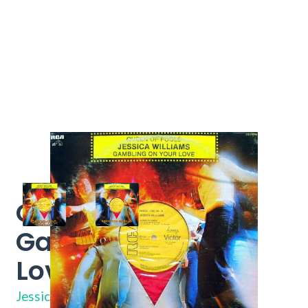
Queen Of Fools /
Gambling On Your
Love
DISCO - TEC 75
Jessica Williams