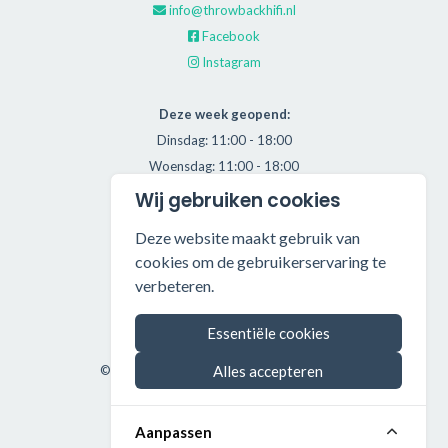
info@throwbackhifi.nl
Facebook
Instagram
Deze week geopend:
Dinsdag: 11:00 - 18:00
Woensdag: 11:00 - 18:00
Donderdag: 11:00 - 21:00
Wij gebruiken cookies
Vrijdag: 11:00 - 18:00
Deze website maakt gebruik van
Zaterdag: 11:00 - 17:00
cookies om de gebruikerservaring te
verbeteren.
Alle getoonde prijzen zijn incl. BTW.
Algemene Voorwaarden
Essentiële cookies
Manage cookies
Alles accepteren
©2026 Throwback HiFi — All rights reserved.
Aanpassen