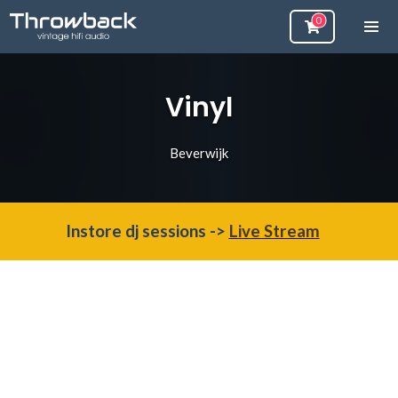
Vinyl
Beverwijk
Instore dj sessions ->
Live Stream