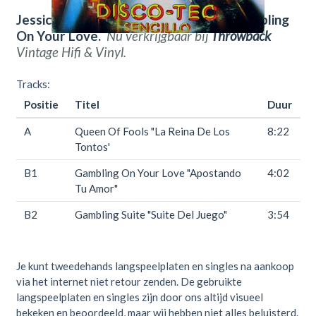
Jessica Williams – Queen Of Fools / Gambling
On Your Love.
Nu verkrijgbaar bij
Throwback
Vintage Hifi & Vinyl.
Tracks:
Positie
Titel
Duur
A
Queen Of Fools "La Reina De Los
8:22
Tontos'
B1
Gambling On Your Love "Apostando
4:02
Tu Amor"
B2
Gambling Suite "Suite Del Juego"
3:54
Je kunt tweedehands langspeelplaten en singles na aankoop
via het internet niet retour zenden. De gebruikte
langspeelplaten en singles zijn door ons altijd visueel
bekeken en beoordeeld, maar wij hebben niet alles beluisterd.