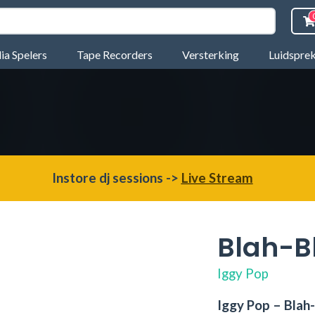
a Spelers
Tape Recorders
Versterking
Luidspre
Instore dj sessions ->
Live Stream
Blah-B
Iggy Pop
Iggy Pop – Blah-