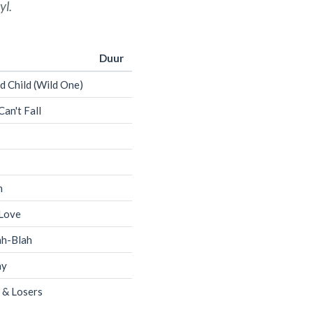
yl.
Duur
d Child (Wild One)
Can't Fall
n
 Love
ah-Blah
ay
 & Losers