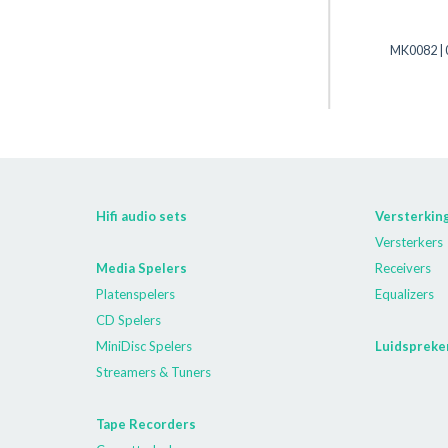
MK0082 |
Hifi audio sets
Versterkin
Versterkers
Media Spelers
Receivers
Platenspelers
Equalizers
CD Spelers
MiniDisc Spelers
Luidspreke
Streamers & Tuners
Tape Recorders