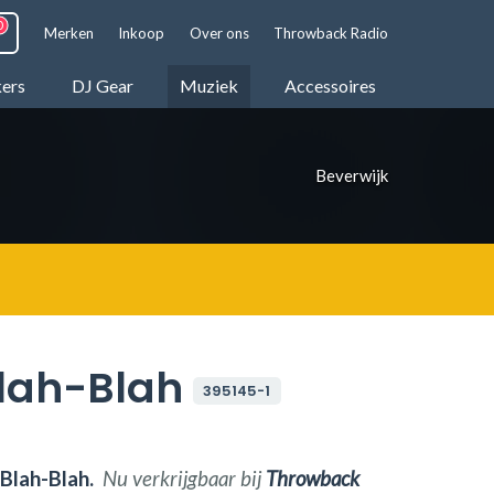
Merken
Inkoop
Over ons
Throwback Radio
kers
DJ Gear
Muziek
Accessoires
Beverwijk
lah-Blah
395145-1
Blah-Blah.
Nu verkrijgbaar bij
Throwback