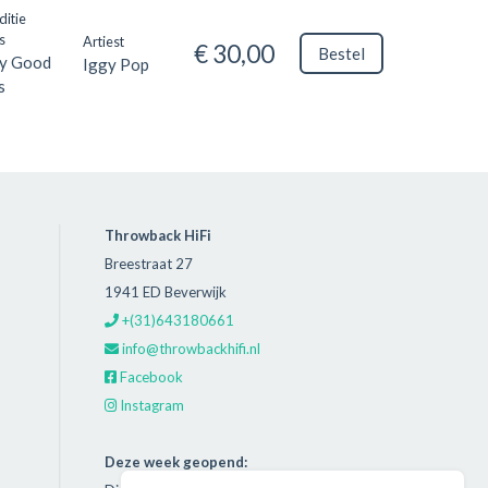
ditie
s
Artiest
€ 30,00
Bestel
y Good
Iggy Pop
s
Throwback HiFi
Breestraat 27
1941 ED Beverwijk
+(31)643180661
info@throwbackhifi.nl
Facebook
Instagram
Deze week geopend: