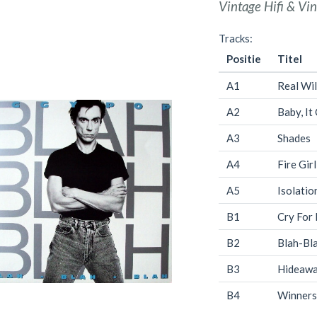
Vintage Hifi & Vin
Tracks:
Positie
Titel
A1
Real Wil
A2
Baby, It 
A3
Shades
A4
Fire Girl
A5
Isolatio
B1
Cry For
B2
Blah-Bl
B3
Hideaw
B4
Winners