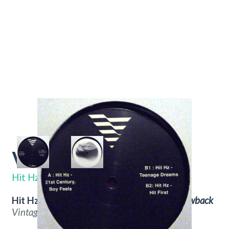
Valuri 01
VALURI01
Hit Hz
Hit Hz – Valuri 01.
Nu verkrijgbaar bij
Throwback
Vintage Hifi & Vinyl.