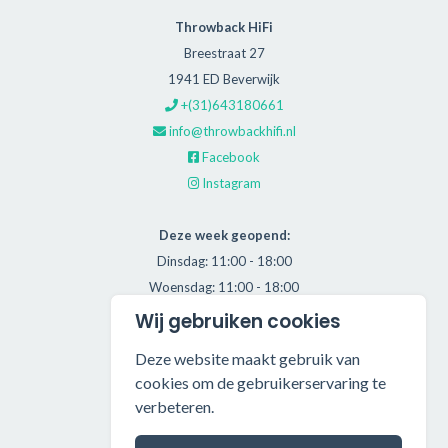
Throwback HiFi
Breestraat 27
1941 ED Beverwijk
+(31)643180661
info@throwbackhifi.nl
Facebook
Instagram
Deze week geopend:
Dinsdag: 11:00 - 18:00
Woensdag: 11:00 - 18:00
Donderdag: 11:00 - 21:00
Wij gebruiken cookies
Vrijdag: 11:00 - 18:00
Deze website maakt gebruik van
Zaterdag: 11:00 - 17:00
cookies om de gebruikerservaring te
verbeteren.
Alle getoonde prijzen zijn incl. BTW.
Algemene Voorwaarden