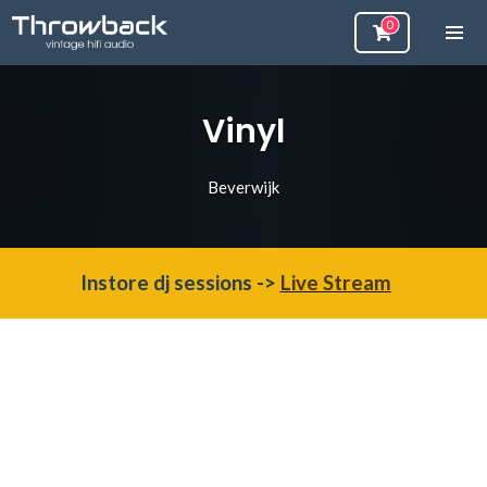
Vinyl
Beverwijk
Instore dj sessions ->
Live Stream