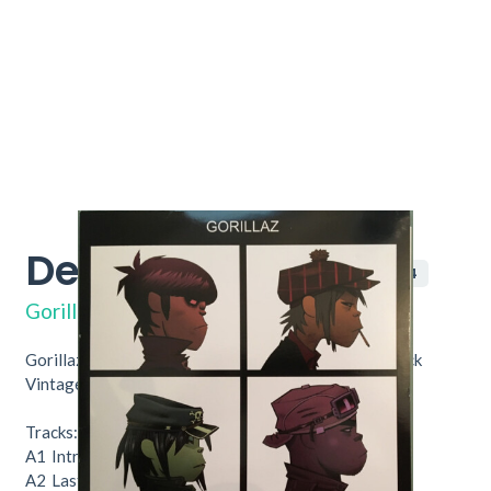
Demon Days
724387383814
Gorillaz
Gorillaz – Demon Days. Nu verkrijgbaar bij Throwback
Vintage Hifi & Vinyl.
Tracks:
A1
Intro
1:03
A2
Last Living Souls
3:10