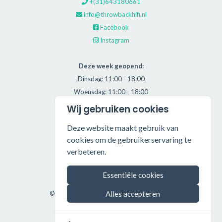
+(31)643180661
info@throwbackhifi.nl
Facebook
Instagram
Deze week geopend:
Dinsdag: 11:00 - 18:00
Woensdag: 11:00 - 18:00
Donderdag: 11:00 - 21:00
Wij gebruiken cookies
Vrijdag: 11:00 - 18:00
Deze website maakt gebruik van
Zaterdag: 11:00 - 17:00
cookies om de gebruikerservaring te
verbeteren.
Alle getoonde prijzen zijn incl. BTW.
Algemene Voorwaarden
Essentiële cookies
Manage cookies
Alles accepteren
©2026 Throwback HiFi — All rights reserved.