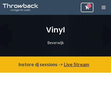
Vinyl
Beverwijk
Instore dj sessions ->
Live Stream