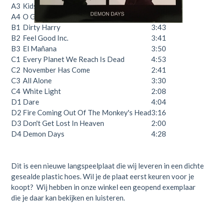
A3
Kids With Guns
3:45
A4
O Green World
4:31
B1
Dirty Harry
3:43
B2
Feel Good Inc.
3:41
B3
El Mañana
3:50
C1
Every Planet We Reach Is Dead
4:53
C2
November Has Come
2:41
C3
All Alone
3:30
C4
White Light
2:08
D1
Dare
4:04
D2
Fire Coming Out Of The Monkey's Head
3:16
D3
Don't Get Lost In Heaven
2:00
D4
Demon Days
4:28
Dit is een nieuwe langspeelplaat die wij leveren in een dichte
gesealde plastic hoes. Wil je de plaat eerst keuren voor je
koopt? Wij hebben in onze winkel een geopend exemplaar
die je daar kan bekijken en luisteren.