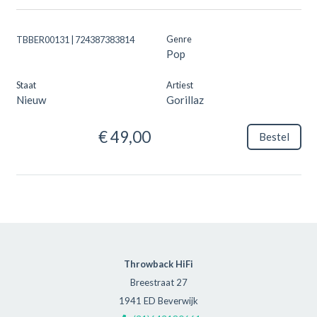
Genre
TBBER00131 | 724387383814
Pop
Staat
Artiest
Nieuw
Gorillaz
€ 49,00
Bestel
Throwback HiFi
Breestraat 27
1941 ED Beverwijk