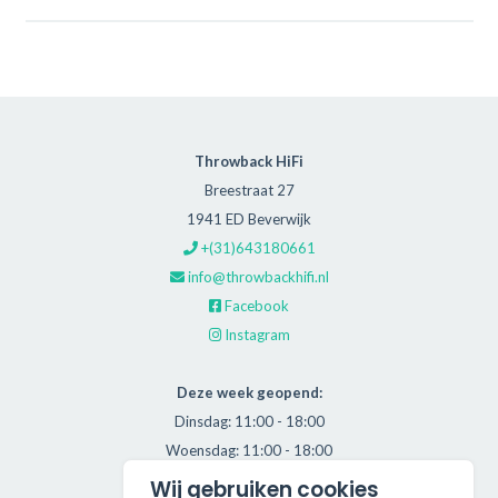
Throwback HiFi
Breestraat 27
1941 ED Beverwijk
+(31)643180661
info@throwbackhifi.nl
Facebook
Instagram
Deze week geopend:
Dinsdag: 11:00 - 18:00
Woensdag: 11:00 - 18:00
Donderdag: 11:00 - 21:00
Wij gebruiken cookies