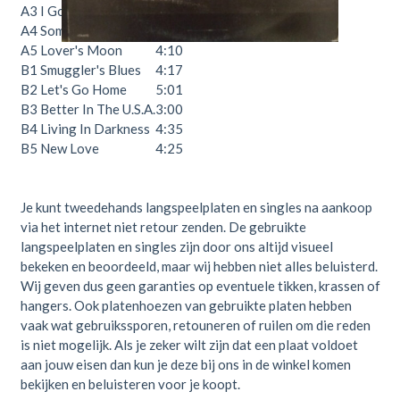
A3
I Got Love
3:49
A4
Somebody Else
6:00
A5
Lover's Moon
4:10
B1
Smuggler's Blues
4:17
B2
Let's Go Home
5:01
B3
Better In The U.S.A.
3:00
B4
Living In Darkness
4:35
B5
New Love
4:25
Je kunt tweedehands langspeelplaten en singles na aankoop
via het internet niet retour zenden. De gebruikte
langspeelplaten en singles zijn door ons altijd visueel
bekeken en beoordeeld, maar wij hebben niet alles beluisterd.
Wij geven dus geen garanties op eventuele tikken, krassen of
hangers. Ook platenhoezen van gebruikte platen hebben
vaak wat gebruikssporen, retouneren of ruilen om die reden
is niet mogelijk. Als je zeker wilt zijn dat een plaat voldoet
aan jouw eisen dan kun je deze bij ons in de winkel komen
bekijken en beluisteren voor je koopt.