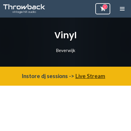
Vinyl
Beverwijk
Instore dj sessions ->
Live Stream