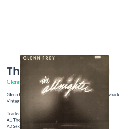
The Allnighter
LCA-6292
Glenn Frey
Glenn Frey – The Allnighter. Nu verkrijgbaar bij Throwback
Vintage Hifi & Vinyl.
Tracks:
A1
The Allnighter
4:22
A2
Sexy Girl
3:30