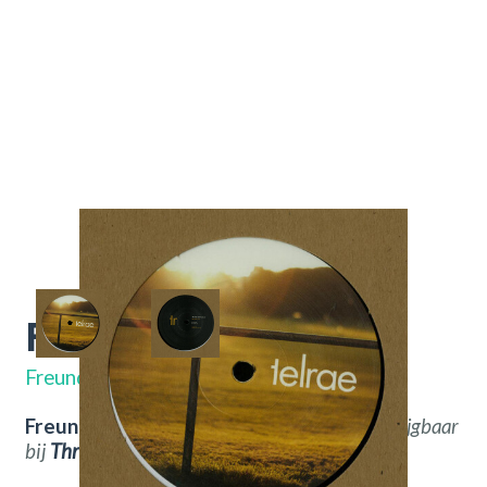
Freundlich
TELRAE 024
Freund der Familie
Freund der Familie – Freundlich.
Nu verkrijgbaar
bij
Throwback
Vintage Hifi & Vinyl.