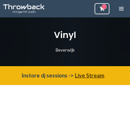
Vinyl
Beverwijk
Instore dj sessions ->
Live Stream