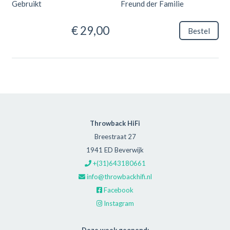
Gebruikt
Freund der Familie
€ 29,00
Bestel
Throwback HiFi
Breestraat 27
1941 ED Beverwijk
+(31)643180661
info@throwbackhifi.nl
Facebook
Instagram
Deze week geopend: