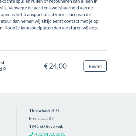
kochte spullen ruilen of retouneren kan alleen in
wijk. Vanwege de aard en kwetsbaarheid van de
open is het transport altijd voor risico van de
ratuur dan nemen wij altijd eerst contact met je op
n. Koop je langspeelplaten dan versturen wij deze
est
€ 24,00
Bestel
d P.
Throwback HiFi
Breestraat 27
1941 ED Beverwijk
+(31)643180661