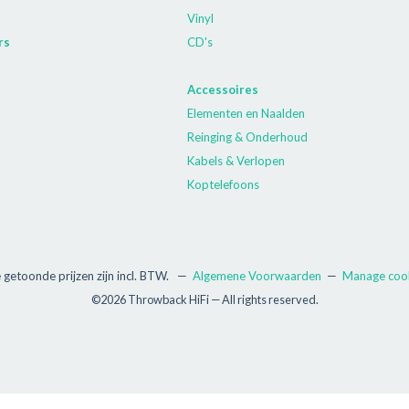
Vinyl
rs
CD's
Accessoires
Elementen en Naalden
Reinging & Onderhoud
Kabels & Verlopen
Koptelefoons
e getoonde prijzen zijn incl. BTW.
—
Algemene Voorwaarden
—
Manage coo
©2026 Throwback HiFi — All rights reserved.