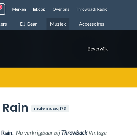
Merken
Inkoop
Over ons
Throwback Radio
kers
DJ Gear
Muziek
Accessoires
Beverwijk
t Rain
mule musiq 173
 Rain.
Nu verkrijgbaar bij
Throwback
Vintage