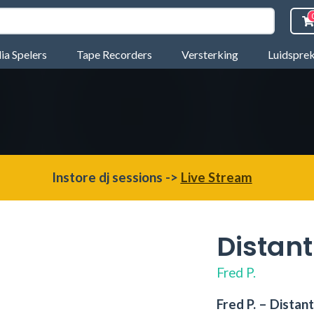
a Spelers
Tape Recorders
Versterking
Luidspre
Instore dj sessions ->
Live Stream
Distan
Fred P.
Fred P. – Distant