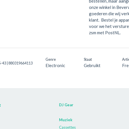
bestellen, maar aange
onze winkel in Bever
goederen die wij verk
klant. Bestel je appa
voor we het versture
zsm met PostNL.
Genre
Staat
Arti
-43 | 880319664113
Electronic
Gebruikt
Fre
g
DJ Gear
Muziek
Cassettes