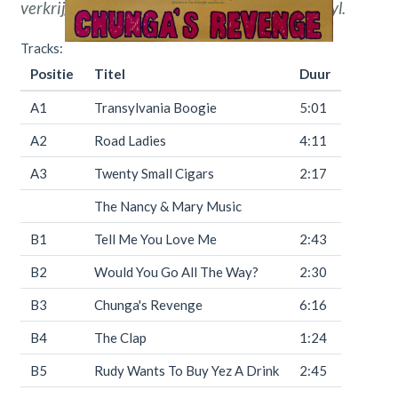
verkrijgbaar bij
Throwback
Vintage Hifi & Vinyl.
Tracks:
Positie
Titel
Duur
A1
Transylvania Boogie
5:01
A2
Road Ladies
4:11
A3
Twenty Small Cigars
2:17
The Nancy & Mary Music
B1
Tell Me You Love Me
2:43
B2
Would You Go All The Way?
2:30
B3
Chunga's Revenge
6:16
B4
The Clap
1:24
B5
Rudy Wants To Buy Yez A Drink
2:45