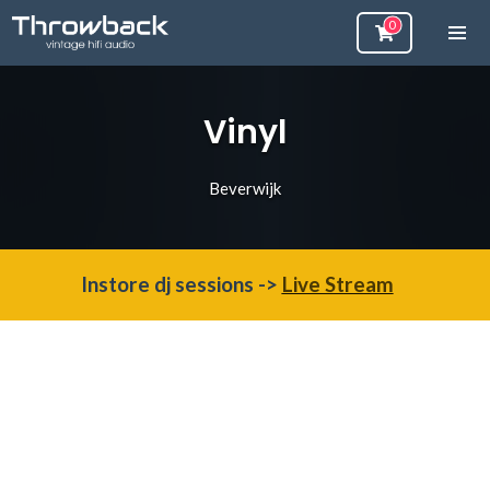
Vinyl
Beverwijk
Instore dj sessions ->
Live Stream