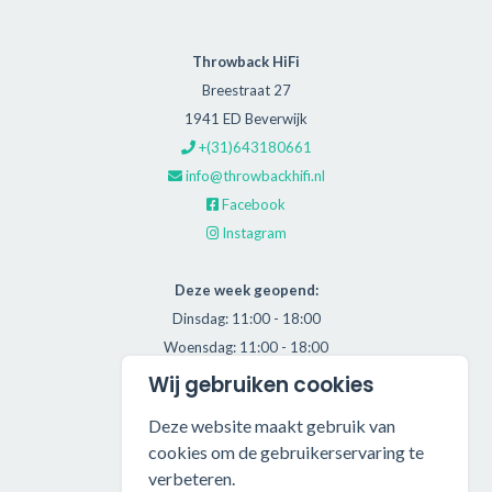
Throwback HiFi
Breestraat 27
1941 ED Beverwijk
+(31)643180661
info@throwbackhifi.nl
Facebook
Instagram
Deze week geopend:
Dinsdag: 11:00 - 18:00
Woensdag: 11:00 - 18:00
Donderdag: 11:00 - 21:00
Wij gebruiken cookies
Vrijdag: 11:00 - 18:00
Deze website maakt gebruik van
Zaterdag: 11:00 - 17:00
cookies om de gebruikerservaring te
verbeteren.
Alle getoonde prijzen zijn incl. BTW.